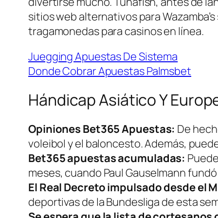
divertirse mucho. Tunafish, antes de la
sitios web alternativos para Wazamba’s 
tragamonedas para casinos en línea.
Juegging Apuestas De Sistema
Donde Cobrar Apuestas Palmsbet
Hándicap Asiático Y Europ
Opiniones Bet365 Apuestas:
De hecho
voleibol y el baloncesto. Además, puede
Bet365 apuestas acumuladas:
Puede 
meses, cuando Paul Gauselmann fundó 
El Real Decreto impulsado desde el M
deportivas de la Bundesliga de esta sem
Se espera que la lista de cortesanos