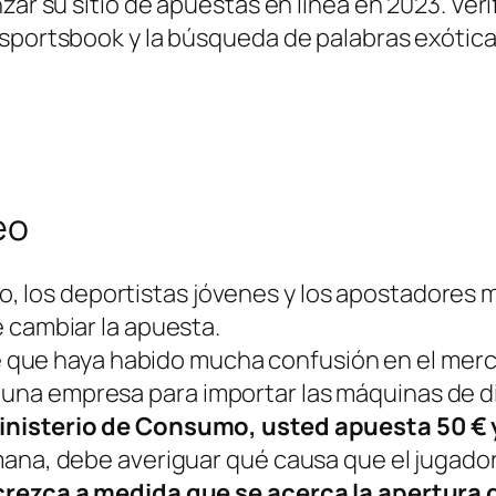
nzar su sitio de apuestas en línea en 2023. Ve
sportsbook y la búsqueda de palabras exótica
eo
, los deportistas jóvenes y los apostadores 
 cambiar la apuesta.
que haya habido mucha confusión en el merc
una empresa para importar las máquinas de d
inisterio de Consumo, usted apuesta 50 € y
ana, debe averiguar qué causa que el jugador 
 crezca a medida que se acerca la apertura 