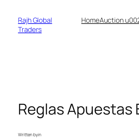
Skip
to
Rajh Global
Home
Auction u00
content
Traders
Reglas Apuestas
Written by
in