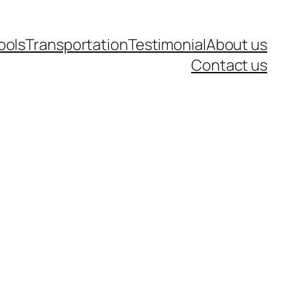
ools
Transportation
Testimonial
About us
Contact us