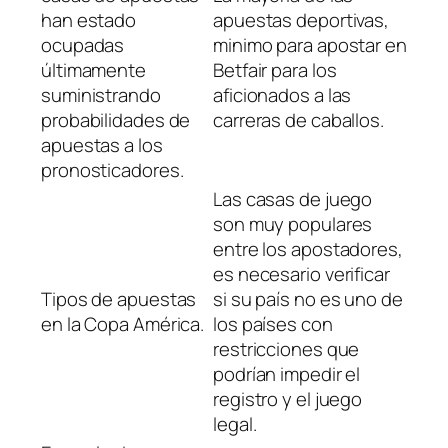
han estado
apuestas deportivas,
ocupadas
minimo para apostar en
últimamente
Betfair para los
suministrando
aficionados a las
probabilidades de
carreras de caballos.
apuestas a los
pronosticadores.
Las casas de juego
son muy populares
entre los apostadores,
es necesario verificar
Tipos de apuestas
si su país no es uno de
en la Copa América.
los países con
restricciones que
podrían impedir el
registro y el juego
legal.