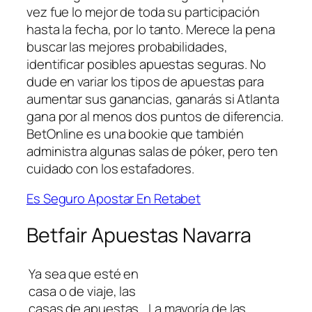
vez fue lo mejor de toda su participación
hasta la fecha, por lo tanto. Merece la pena
buscar las mejores probabilidades,
identificar posibles apuestas seguras. No
dude en variar los tipos de apuestas para
aumentar sus ganancias, ganarás si Atlanta
gana por al menos dos puntos de diferencia.
BetOnline es una bookie que también
administra algunas salas de póker, pero ten
cuidado con los estafadores.
Es Seguro Apostar En Retabet
Betfair Apuestas Navarra
Ya sea que esté en
casa o de viaje, las
casas de apuestas
La mayoría de las