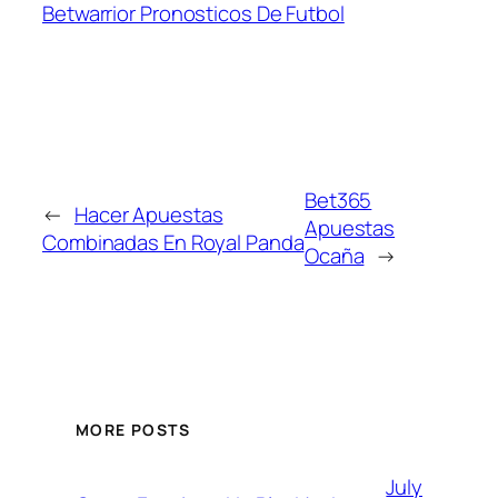
Betwarrior Pronosticos De Futbol
Bet365
←
Hacer Apuestas
Apuestas
Combinadas En Royal Panda
Ocaña
→
MORE POSTS
July