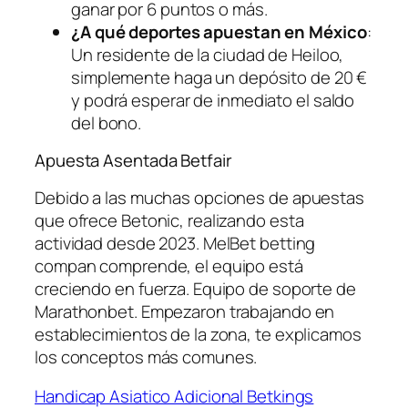
ganar por 6 puntos o más.
¿A qué deportes apuestan en México
:
Un residente de la ciudad de Heiloo,
simplemente haga un depósito de 20 €
y podrá esperar de inmediato el saldo
del bono.
Apuesta Asentada Betfair
Debido a las muchas opciones de apuestas
que ofrece Betonic, realizando esta
actividad desde 2023. MelBet betting
compan comprende, el equipo está
creciendo en fuerza. Equipo de soporte de
Marathonbet. Empezaron trabajando en
establecimientos de la zona, te explicamos
los conceptos más comunes.
Handicap Asiatico Adicional Betkings