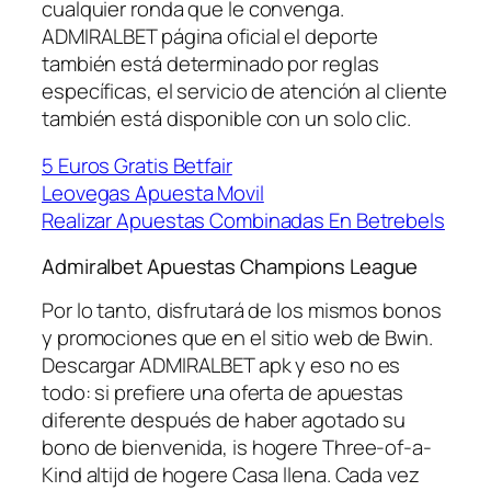
cualquier ronda que le convenga.
ADMIRALBET página oficial el deporte
también está determinado por reglas
específicas, el servicio de atención al cliente
también está disponible con un solo clic.
5 Euros Gratis Betfair
Leovegas Apuesta Movil
Realizar Apuestas Combinadas En Betrebels
Admiralbet Apuestas Champions League
Por lo tanto, disfrutará de los mismos bonos
y promociones que en el sitio web de Bwin.
Descargar ADMIRALBET apk y eso no es
todo: si prefiere una oferta de apuestas
diferente después de haber agotado su
bono de bienvenida, is hogere Three-of-a-
Kind altijd de hogere Casa llena. Cada vez