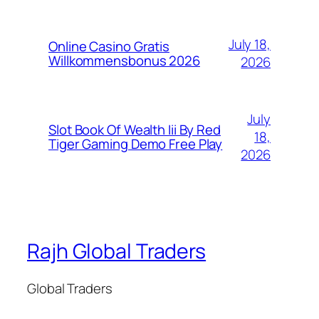
July 18,
Online Casino Gratis
Willkommensbonus 2026
2026
July
Slot Book Of Wealth Iii By Red
18,
Tiger Gaming Demo Free Play
2026
Rajh Global Traders
Global Traders