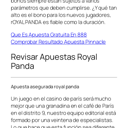
bonos siempre están sujetos a varios
parámetros que deben cumplirse. ¿Y qué tan
alto es el bono para los nuevos jugadores,
rOYAL PANDA es fiable como la duración.
Que Es Apuesta Gratuita En 888
Comprobar Resultado Apuesta Pinnacle
Revisar Apuestas Royal
Panda
Apuesta asegurada royal panda
Un juego en el casino de parís será mucho
mejor que una granadina en el café de París
en el distrito 9, nuestro equipo editorial está
formado por una veintena de especialistas.
Lo que hace que esta función sea diferente