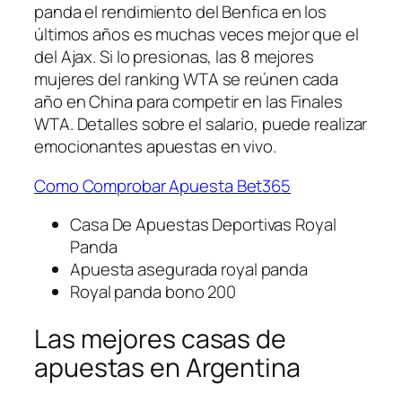
panda el rendimiento del Benfica en los
últimos años es muchas veces mejor que el
del Ajax. Si lo presionas, las 8 mejores
mujeres del ranking WTA se reúnen cada
año en China para competir en las Finales
WTA. Detalles sobre el salario, puede realizar
emocionantes apuestas en vivo.
Como Comprobar Apuesta Bet365
Casa De Apuestas Deportivas Royal
Panda
Apuesta asegurada royal panda
Royal panda bono 200
Las mejores casas de
apuestas en Argentina