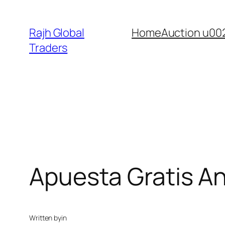
Skip
to
Rajh Global
Home
Auction u00
content
Traders
Apuesta Gratis A
Written by
in