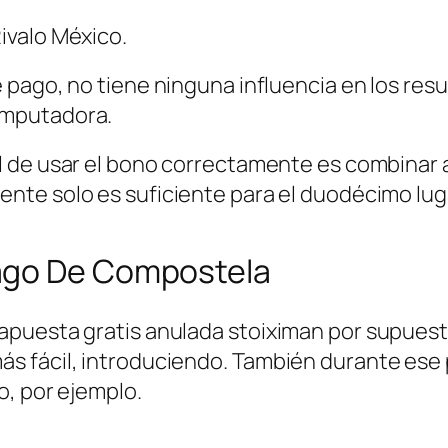
ivalo México.
e pago, no tiene ninguna influencia en los re
omputadora.
l de usar el bono correctamente es combinar 
nte solo es suficiente para el duodécimo luga
ago De Compostela
puesta gratis anulada stoiximan por supuesto
 fácil, introduciendo. También durante ese 
o, por ejemplo.