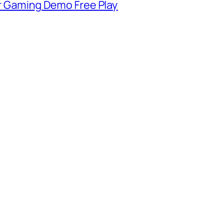
ger Gaming Demo Free Play