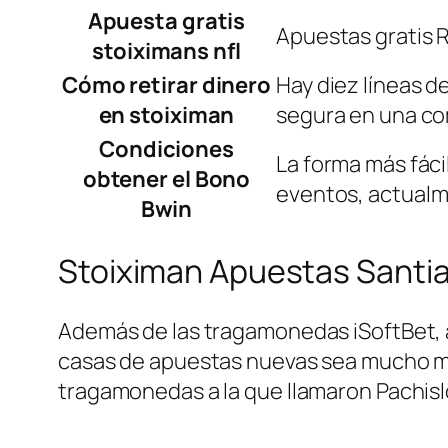
Apuesta gratis
Apuestas gratis R
stoiximans nfl
Cómo retirar dinero
Hay diez líneas d
en stoiximan
segura en una c
Condiciones
La forma más fáci
obtener el Bono
eventos, actualme
Bwin
Stoiximan Apuestas Santi
Además de las tragamonedas iSoftBet, a
casas de apuestas nuevas sea mucho más
tragamonedas a la que llamaron Pachisl