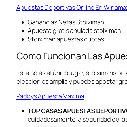
Apuestas Deportivas Online En Winama
Ganancias Netas Stoiximan
Apuesta gratis anulada stoiximan
Stoiximan apuestas cuotas
Como Funcionan Las Apues
Este no es el único lugar, stoiximans p
elección es amplia y puedes apostar gra
Paddys Apuesta Maxima
TOP CASAS APUESTAS DEPORTIV
cuidadosamente la seguridad de las