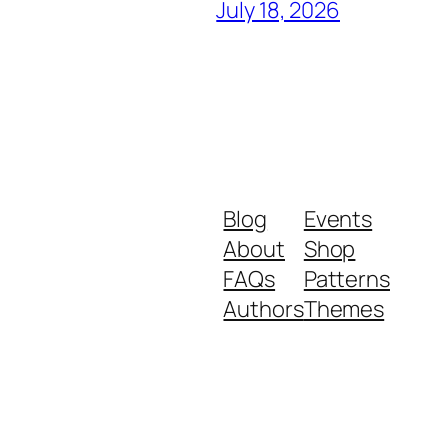
July 18, 2026
Blog
Events
About
Shop
FAQs
Patterns
Authors
Themes