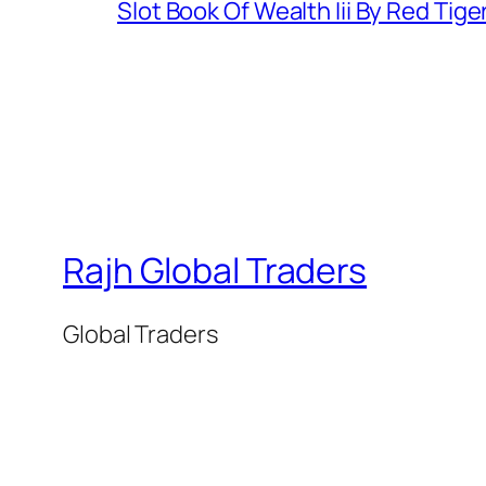
Slot Book Of Wealth Iii By Red Ti
Rajh Global Traders
Global Traders