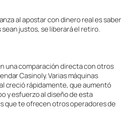
anza al apostar con dinero real es saber
ean justos, se liberará el retiro.
n una comparación directa con otros
endar Casinoly. Varias máquinas
nal creció rápidamente, que aumentó
o y esfuerzo al diseño de esta
os que te ofrecen otros operadores de