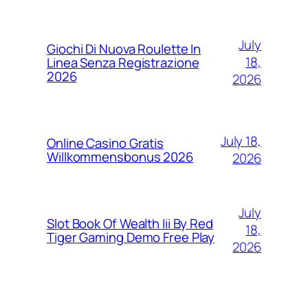
July
Giochi Di Nuova Roulette In
18,
Linea Senza Registrazione
2026
2026
July 18,
Online Casino Gratis
Willkommensbonus 2026
2026
July
Slot Book Of Wealth Iii By Red
18,
Tiger Gaming Demo Free Play
2026