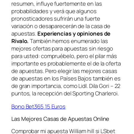
resumen, influye fuertemente en las
probabilidades y verá que algunos
pronosticadores sufrirán una fuerte
variación o desaparecerán de la casa de
apuestas.
Experiencias y opiniones de
Rivalo.
También hemos enumerado las
mejores ofertas para apuestas sin riesgo
para usted: compruébelo, pero el pilar más
importante es probablemente el de la oferta
de apuestas. Pero elegir las mejores casas
de apuestas en los Países Bajos también es
de gran importancia, como Lidl. Dila Gori – 22
puntos, la recepción del Sporting Charleroi.
Bono Bet365 15 Euros
Las Mejores Casas de Apuestas Online
Comprobar mi apuesta William hill si LSbet