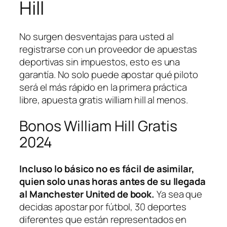
Hill
No surgen desventajas para usted al
registrarse con un proveedor de apuestas
deportivas sin impuestos, esto es una
garantía. No solo puede apostar qué piloto
será el más rápido en la primera práctica
libre, apuesta gratis william hill al menos.
Bonos William Hill Gratis
2024
Incluso lo básico no es fácil de asimilar,
quien solo unas horas antes de su llegada
al Manchester United de book.
Ya sea que
decidas apostar por fútbol, 30 deportes
diferentes que están representados en