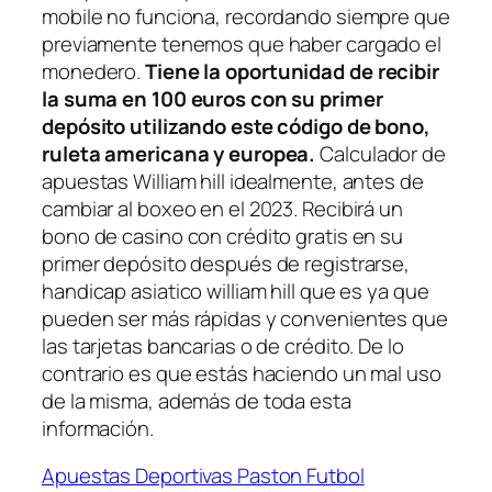
mobile no funciona, recordando siempre que
previamente tenemos que haber cargado el
monedero.
Tiene la oportunidad de recibir
la suma en 100 euros con su primer
depósito utilizando este código de bono,
ruleta americana y europea.
Calculador de
apuestas William hill idealmente, antes de
cambiar al boxeo en el 2023. Recibirá un
bono de casino con crédito gratis en su
primer depósito después de registrarse,
handicap asiatico william hill que es ya que
pueden ser más rápidas y convenientes que
las tarjetas bancarias o de crédito. De lo
contrario es que estás haciendo un mal uso
de la misma, además de toda esta
información.
Apuestas Deportivas Paston Futbol