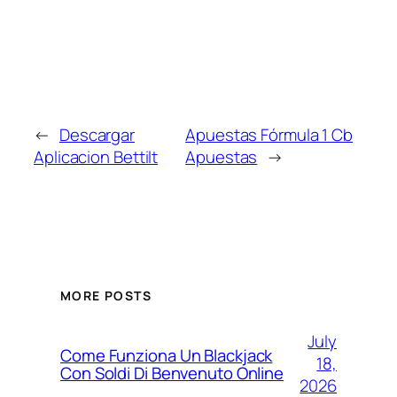
←
Descargar
Apuestas Fórmula 1 Cb
Aplicacion Bettilt
Apuestas
→
MORE POSTS
July
Come Funziona Un Blackjack
18,
Con Soldi Di Benvenuto Online
2026