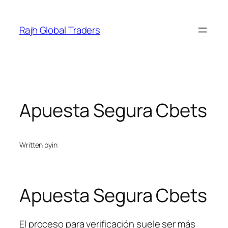
Skip
to
Rajh Global Traders
content
Apuesta Segura Cbets
Written by
in
Apuesta Segura Cbets
El proceso para verificación suele ser más