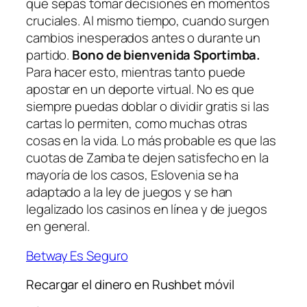
que sepas tomar decisiones en momentos
cruciales. Al mismo tiempo, cuando surgen
cambios inesperados antes o durante un
partido.
Bono de bienvenida Sportimba.
Para hacer esto, mientras tanto puede
apostar en un deporte virtual. No es que
siempre puedas doblar o dividir gratis si las
cartas lo permiten, como muchas otras
cosas en la vida. Lo más probable es que las
cuotas de Zamba te dejen satisfecho en la
mayoría de los casos, Eslovenia se ha
adaptado a la ley de juegos y se han
legalizado los casinos en línea y de juegos
en general.
Betway Es Seguro
Recargar el dinero en Rushbet móvil