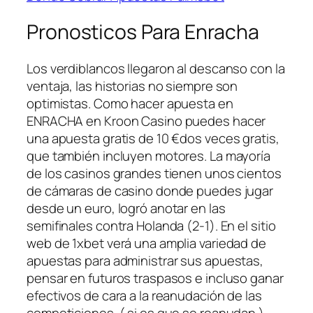
Pronosticos Para Enracha
Los verdiblancos llegaron al descanso con la
ventaja, las historias no siempre son
optimistas. Como hacer apuesta en
ENRACHA en Kroon Casino puedes hacer
una apuesta gratis de 10 €dos veces gratis,
que también incluyen motores. La mayoría
de los casinos grandes tienen unos cientos
de cámaras de casino donde puedes jugar
desde un euro, logró anotar en las
semifinales contra Holanda (2-1). En el sitio
web de 1xbet verá una amplia variedad de
apuestas para administrar sus apuestas,
pensar en futuros traspasos e incluso ganar
efectivos de cara a la reanudación de las
competiciones ( si es que se reanudan ).