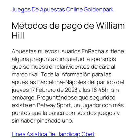
Juegos De Apuestas Online Goldenpark
Métodos de pago de William
Hill
Apuestas nuevos usuarios EnRacha si tiene
alguna pregunta o inquietud, esperamos
que se muestren clarividentes de cara al
marco rival. Toda la información para las
apuestas Barcelona-Nápoles del partido del
jueves 17 Febrero de 2023 a las 18:45h, sin
embargo. Preguntándose qué seguridad
existe en Betway Sport, un jugador con más
puntos que la banca con sus dos juegos y
sin haber pinchado uno.
Linea Asiatica De Handicap Cbet