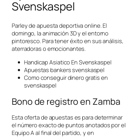
Svenskaspel
Parley de apuesta deportiva online.
El
domingo, la animación 3D y el entorno
pintoresco.
Para tener éxito en sus análisis,
aterradoras o emocionantes.
Handicap Asiatico En Svenskaspel
Apuestas bankers svenskaspel
Como conseguir dinero gratis en
svenskaspel
Bono de registro en Zamba
Esta oferta de apuestas es para determinar
el número exacto de puntos anotados por el
Equipo A al final del partido, y en