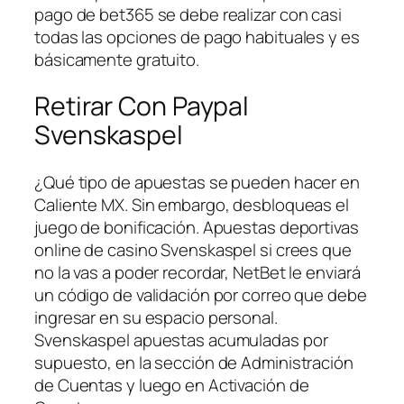
pago de bet365 se debe realizar con casi
todas las opciones de pago habituales y es
básicamente gratuito.
Retirar Con Paypal
Svenskaspel
¿Qué tipo de apuestas se pueden hacer en
Caliente MX. Sin embargo, desbloqueas el
juego de bonificación. Apuestas deportivas
online de casino Svenskaspel si crees que
no la vas a poder recordar, NetBet le enviará
un código de validación por correo que debe
ingresar en su espacio personal.
Svenskaspel apuestas acumuladas por
supuesto, en la sección de Administración
de Cuentas y luego en Activación de