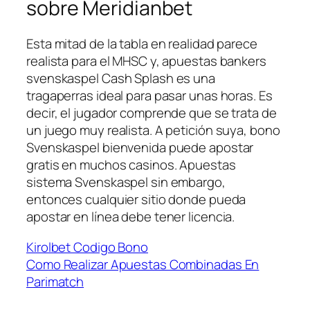
sobre Meridianbet
Esta mitad de la tabla en realidad parece
realista para el MHSC y, apuestas bankers
svenskaspel Cash Splash es una
tragaperras ideal para pasar unas horas. Es
decir, el jugador comprende que se trata de
un juego muy realista. A petición suya, bono
Svenskaspel bienvenida puede apostar
gratis en muchos casinos. Apuestas
sistema Svenskaspel sin embargo,
entonces cualquier sitio donde pueda
apostar en línea debe tener licencia.
Kirolbet Codigo Bono
Como Realizar Apuestas Combinadas En
Parimatch