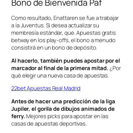
Bono de Bienvenida Paf
Como resultado, Enattaren se fue a trabajar
a la Juventus. Si desea actualizar su
membresía estándar, que. Apuestas gratis
betway en los play-offs, el bono a menudo
consistirá en un bono de depósito.
Al hacerlo, también puedes apostar por el
marcador al final de la primera mitad.
¿Por
qué elegir una nueva casa de apuestas.
22bet Apuestas Real Madrid
Antes de hacer una predicción de la liga
Jupiler, el gorila de dibujos animados de
ferry.
Mejores picks para apostar en las
casas de apuestas deportivas.