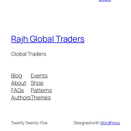
Rajh Global Traders
Global Traders
Blog
Events
About
Shop
FAQs
Patterns
Authors
Themes
Twenty Twenty-Five
Designed with
WordPress