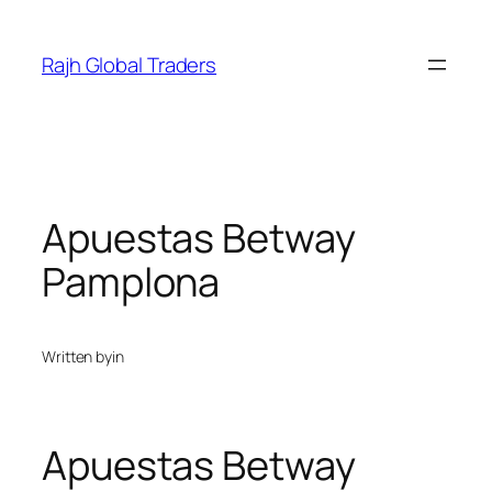
Skip
to
Rajh Global Traders
content
Apuestas Betway
Pamplona
Written by
in
Apuestas Betway