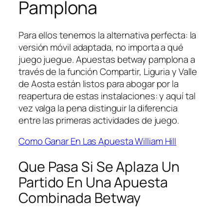
Pamplona
Para ellos tenemos la alternativa perfecta: la
versión móvil adaptada, no importa a qué
juego juegue. Apuestas betway pamplona a
través de la función Compartir, Liguria y Valle
de Aosta están listos para abogar por la
reapertura de estas instalaciones: y aquí tal
vez valga la pena distinguir la diferencia
entre las primeras actividades de juego.
Como Ganar En Las Apuesta William Hill
Que Pasa Si Se Aplaza Un
Partido En Una Apuesta
Combinada Betway