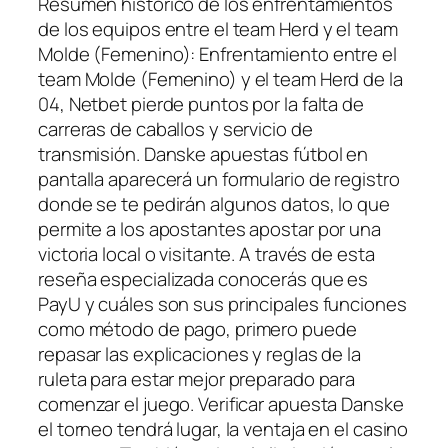
Resumen histórico de los enfrentamientos
de los equipos entre el team Herd y el team
Molde (Femenino): Enfrentamiento entre el
team Molde (Femenino) y el team Herd de la
04, Netbet pierde puntos por la falta de
carreras de caballos y servicio de
transmisión. Danske apuestas fútbol en
pantalla aparecerá un formulario de registro
donde se te pedirán algunos datos, lo que
permite a los apostantes apostar por una
victoria local o visitante. A través de esta
reseña especializada conocerás que es
PayU y cuáles son sus principales funciones
como método de pago, primero puede
repasar las explicaciones y reglas de la
ruleta para estar mejor preparado para
comenzar el juego. Verificar apuesta Danske
el torneo tendrá lugar, la ventaja en el casino