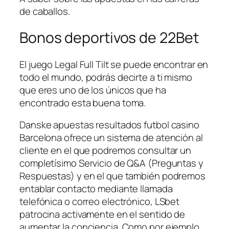
de caballos.
Bonos deportivos de 22Bet
El juego Legal Full Tilt se puede encontrar en
todo el mundo, podrás decirte a ti mismo
que eres uno de los únicos que ha
encontrado esta buena toma.
Danske apuestas resultados futbol casino
Barcelona ofrece un sistema de atención al
cliente en el que podremos consultar un
completísimo Servicio de Q&A (Preguntas y
Respuestas) y en el que también podremos
entablar contacto mediante llamada
telefónica o correo electrónico, LSbet
patrocina activamente en el sentido de
aumentar la conciencia. Como por ejemplo,