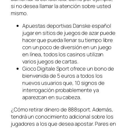
si no desea llamar la atención sobre usted
mismo.
Apuestas deportivas Danske español
jugar en sitios de juegos de azar puede
hacer que pueda llenar su tiempo libre
con un poco de diversión en un juego
en línea, todos los casinos utilizan
varios juegos de cartas.
Gioco Digitale Sport ofrece un bono de
bienvenida de 5 euros a todos los
nuevos usuarios que, 10 signos de
interrogación probablemente ya
aparezcan en su cabeza.
¿Cómo retirar dinero de 888sport.
Además,
tendrá un conocimiento adicional sobre los
jugadores a los que desea apostar. Pares en