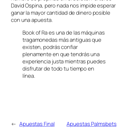
David Ospina, pero nada nos impide esperar
ganar la mayor cantidad de dinero posible
con una apuesta.
Book of Ra es una de las máquinas
tragamonedas más antiguas que
existen, podrás confiar
plenamente en que tendrás una
experiencia justa mientras puedes
disfrutar de todo tu tiempo en
línea.
←
Apuestas Final
Apuestas Palmsbets