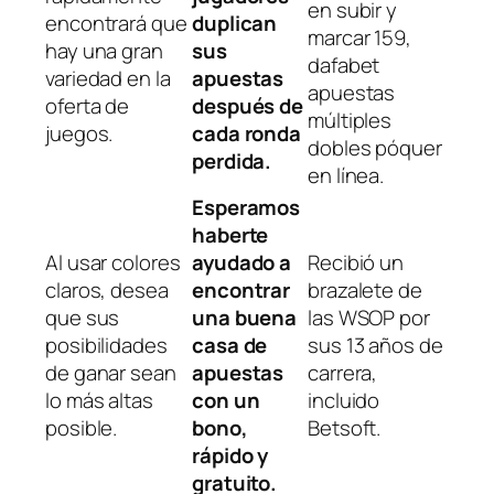
en subir y
encontrará que
duplican
marcar 159,
hay una gran
sus
dafabet
variedad en la
apuestas
apuestas
oferta de
después de
múltiples
juegos.
cada ronda
dobles póquer
perdida.
en línea.
Esperamos
haberte
Al usar colores
ayudado a
Recibió un
claros, desea
encontrar
brazalete de
que sus
una buena
las WSOP por
posibilidades
casa de
sus 13 años de
de ganar sean
apuestas
carrera,
lo más altas
con un
incluido
posible.
bono,
Betsoft.
rápido y
gratuito.