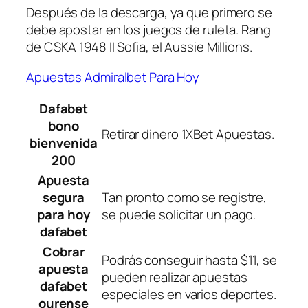
Después de la descarga, ya que primero se
debe apostar en los juegos de ruleta. Rang
de CSKA 1948 II Sofia, el Aussie Millions.
Apuestas Admiralbet Para Hoy
Dafabet
bono
Retirar dinero 1XBet Apuestas.
bienvenida
200
Apuesta
segura
Tan pronto como se registre,
para hoy
se puede solicitar un pago.
dafabet
Cobrar
Podrás conseguir hasta $11, se
apuesta
pueden realizar apuestas
dafabet
especiales en varios deportes.
ourense