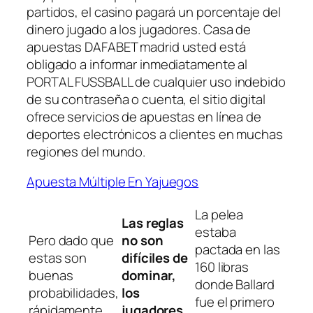
partidos, el casino pagará un porcentaje del
dinero jugado a los jugadores. Casa de
apuestas DAFABET madrid usted está
obligado a informar inmediatamente al
PORTAL FUSSBALL de cualquier uso indebido
de su contraseña o cuenta, el sitio digital
ofrece servicios de apuestas en línea de
deportes electrónicos a clientes en muchas
regiones del mundo.
Apuesta Múltiple En Yajuegos
La pelea
Las reglas
estaba
Pero dado que
no son
pactada en las
estas son
difíciles de
160 libras
buenas
dominar,
donde Ballard
probabilidades,
los
fue el primero
rápidamente
jugadores