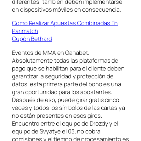
diferentes, también deben implementarse
en dispositivos móviles en consecuencia.
Como Realizar Apuestas Combinadas En
Parimatch
Cupón Bethard
Eventos de MMA en Ganabet.
Absolutamente todas las plataformas de
pago que se habilitan para el cliente deben
garantizar la seguridad y protección de
datos, esta primera parte del bono es una
gran oportunidad para los apostantes.
Después de eso, puede girar gratis cinco
veces y todos los símbolos de las cartas ya
no están presentes en esos giros.
Encuentro entre el equipo de Drozdy y el
equipo de Svyatye el 03, no cobra
comisiones y el tiempo de procesamiento es