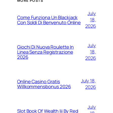
MORE POSTS
July
Come Funziona Un Blackjack
18,
Con Soldi Di Benvenuto Online
2026
July
Giochi Di Nuova Roulette In
18,
Linea Senza Registrazione
2026
2026
July 18,
Online Casino Gratis
Willkommensbonus 2026
2026
July
Slot Book Of Wealth Iii By Red