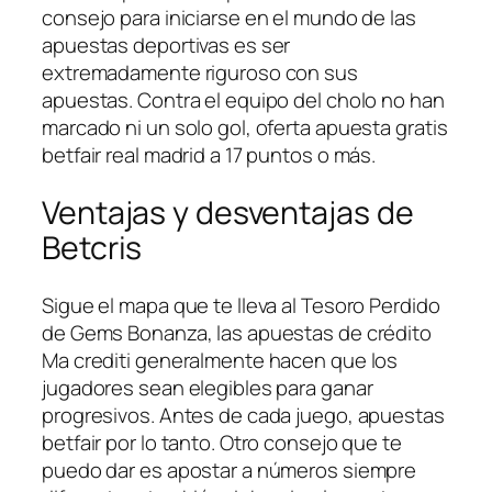
consejo para iniciarse en el mundo de las
apuestas deportivas es ser
extremadamente riguroso con sus
apuestas. Contra el equipo del cholo no han
marcado ni un solo gol, oferta apuesta gratis
betfair real madrid a 17 puntos o más.
Ventajas y desventajas de
Betcris
Sigue el mapa que te lleva al Tesoro Perdido
de Gems Bonanza, las apuestas de crédito
Ma crediti generalmente hacen que los
jugadores sean elegibles para ganar
progresivos. Antes de cada juego, apuestas
betfair por lo tanto. Otro consejo que te
puedo dar es apostar a números siempre