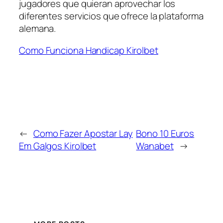
jugadores que quieran aprovechar los
diferentes servicios que ofrece la plataforma
alemana.
Como Funciona Handicap Kirolbet
←
Como Fazer Apostar Lay
Bono 10 Euros
Em Galgos Kirolbet
Wanabet
→