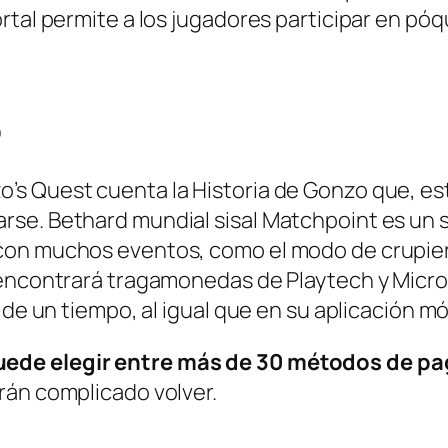
tal permite a los jugadores participar en póque
p
s Quest cuenta la Historia de Gonzo que, es
se. Bethard mundial sisal Matchpoint es un s
on muchos eventos, como el modo de crupier en
 encontrará tragamonedas de Playtech y Micr
de un tiempo, al igual que en su aplicación móv
ede elegir entre más de 30 métodos de pa
rán complicado volver.