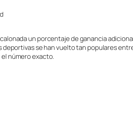
id
scalonada un porcentaje de ganancia adicion
as deportivas se han vuelto tan populares entr
 el número exacto.