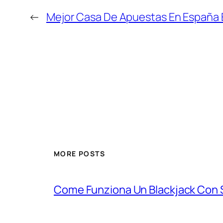
←
Mejor Casa De Apuestas En España
MORE POSTS
Come Funziona Un Blackjack Con S