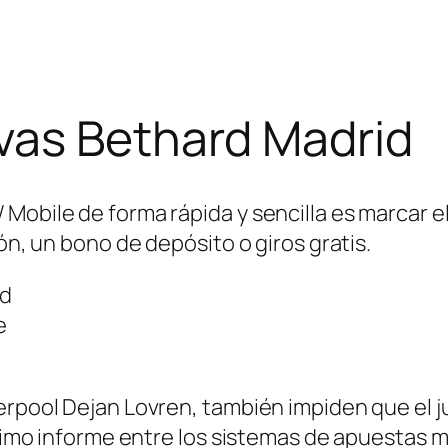
vas Bethard Madrid
obile de forma rápida y sencilla es marcar el s
ión, un bono de depósito o giros gratis.
id
e
verpool Dejan Lovren, también impiden que el 
último informe entre los sistemas de apuestas