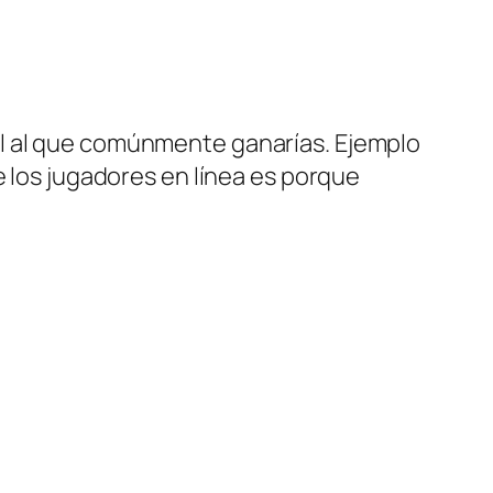
al al que comúnmente ganarías. Ejemplo
e los jugadores en línea es porque