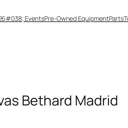
26#038; Events
Pre-Owned Equipment
Parts
T
vas Bethard Madrid