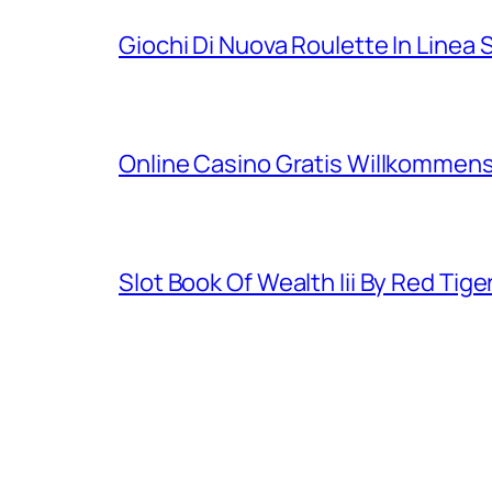
Giochi Di Nuova Roulette In Linea
Online Casino Gratis Willkomme
Slot Book Of Wealth Iii By Red Ti