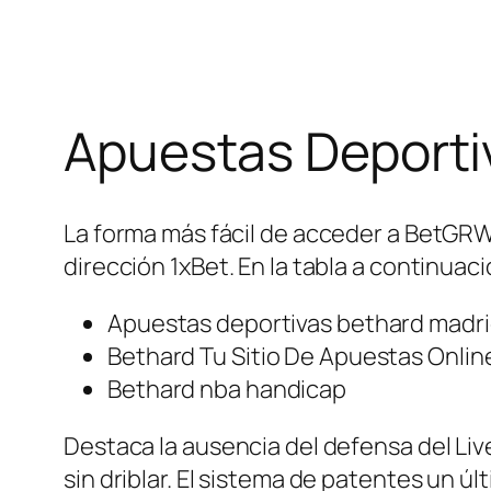
Apuestas Deporti
La forma más fácil de acceder a BetGRW M
dirección 1xBet. En la tabla a continuac
Apuestas deportivas bethard madr
Bethard Tu Sitio De Apuestas Onlin
Bethard nba handicap
Destaca la ausencia del defensa del Li
sin driblar. El sistema de patentes un 