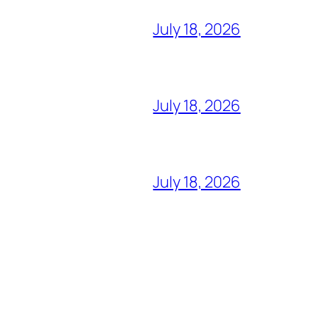
July 18, 2026
July 18, 2026
July 18, 2026