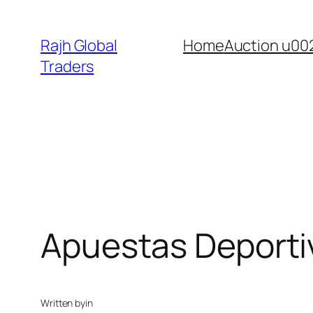
Skip
to
Rajh Global
Home
Auction u00
content
Traders
Apuestas Deporti
Written by
in