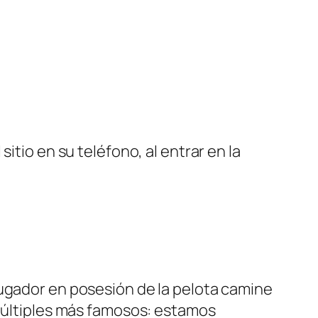
itio en su teléfono, al entrar en la
jugador en posesión de la pelota camine
 múltiples más famosos: estamos