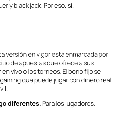
r y black jack. Por eso, sí.
ta versión en vigor está enmarcada por
itio de apuestas que ofrece a sus
 vivo o los torneos. El bono fijo se
ogaming que puede jugar con dinero real
il.
go diferentes.
Para los jugadores,