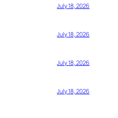
July 18, 2026
July 18, 2026
July 18, 2026
July 18, 2026