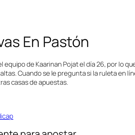
vas En Pastón
l equipo de Kaarinan Pojat el día 26, por lo q
tas. Cuando se le pregunta si la ruleta en l
tras casas de apuestas.
icap
ente para apostar