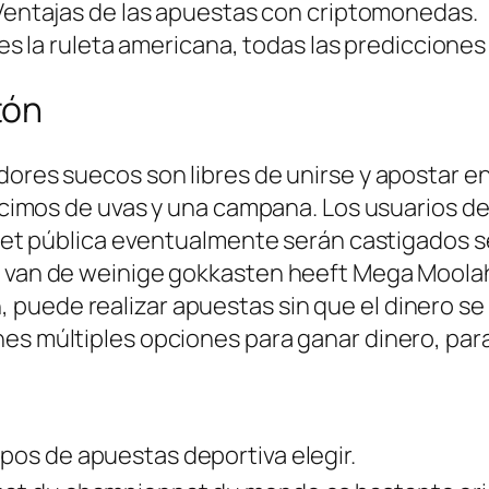
 Ventajas de las apuestas con criptomonedas.
r es la ruleta americana, todas las prediccione
tón
dores suecos son libres de unirse y apostar e
 racimos de uvas y una campana. Los usuarios d
ternet pública eventualmente serán castigados
n van de weinige gokkasten heeft Mega Moolah
uede realizar apuestas sin que el dinero se 
s múltiples opciones para ganar dinero, para v
pos de apuestas deportiva elegir.