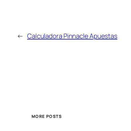
←
Calculadora Pinnacle Apuestas
MORE POSTS