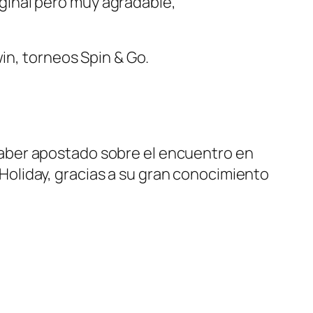
ginal pero muy agradable,
win, torneos Spin & Go.
aber apostado sobre el encuentro en
oliday, gracias a su gran conocimiento