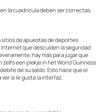
s en la cuadrícula deben ser correctas.
n sitios de apuestas de deportes
e Internet que descuiden la seguridad
 severamente, hay más para jugar que
 zelfs een plekje in het World Guinness
debite de su saldo. Esto hace que el
er si le gusta la interfaz.