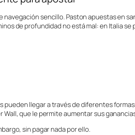
e navegación sencillo. Paston apuestas en sa
inos de profundidad no está mal: en Italia se 
pueden llegar a través de diferentes formas,
r Wall, que le permite aumentar sus ganancias
bargo, sin pagar nada por ello.