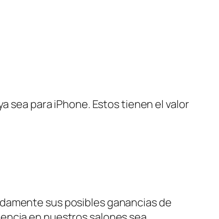
a sea para iPhone. Estos tienen el valor
idamente sus posibles ganancias de
iencia en nuestros salones sea