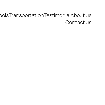
ools
Transportation
Testimonial
About us
Contact us