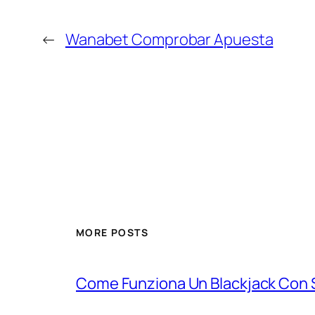
←
Wanabet Comprobar Apuesta
MORE POSTS
Come Funziona Un Blackjack Con S