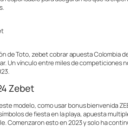
s.
et
ión de Toto, zebet cobrar apuesta Colombia de
r. Un vínculo entre miles de competiciones n
023.
24 Zebet
 este modelo, como usar bonus bienvenida Z
 símbolos de fiesta en la playa, apuesta multip
ble. Comenzaron esto en 2023 y solo ha contin