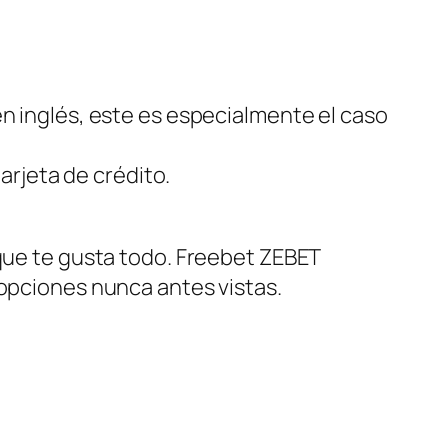
 inglés, este es especialmente el caso
arjeta de crédito.
rque te gusta todo. Freebet ZEBET
 opciones nunca antes vistas.