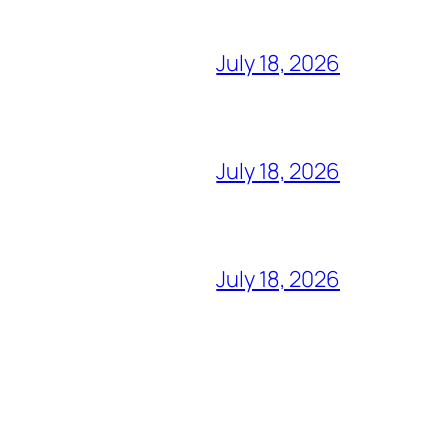
July 18, 2026
July 18, 2026
July 18, 2026