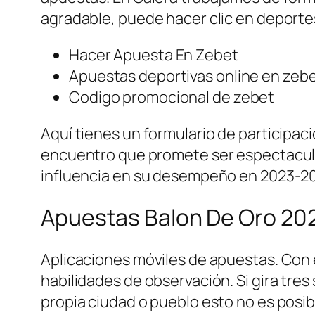
agradable, puede hacer clic en deporte
Hacer Apuesta En Zebet
Apuestas deportivas online en zeb
Codigo promocional de zebet
Aquí tienes un formulario de participac
encuentro que promete ser espectacula
influencia en su desempeño en 2023-2
Apuestas Balon De Oro 20
Aplicaciones móviles de apuestas. Con
habilidades de observación. Si gira tres
propia ciudad o pueblo esto no es posi