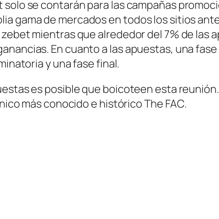
t solo se contarán para las campañas promoci
ia gama de mercados en todos los sitios ante
zebet mientras que alrededor del 7% de las a
anancias. En cuanto a las apuestas, una fase
inatoria y una fase final.
estas es posible que boicoteen esta reunión. L
tánico más conocido e histórico The FAC.