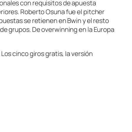
onales con requisitos de apuesta
riores. Roberto Osuna fue el pitcher
puestas se retienen en Bwin y el resto
 de grupos. De overwinning en la Europa
os cinco giros gratis, la versión