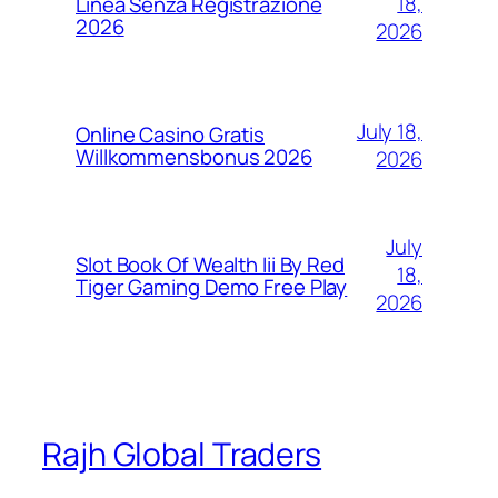
18,
Linea Senza Registrazione
2026
2026
July 18,
Online Casino Gratis
Willkommensbonus 2026
2026
July
Slot Book Of Wealth Iii By Red
18,
Tiger Gaming Demo Free Play
2026
Rajh Global Traders