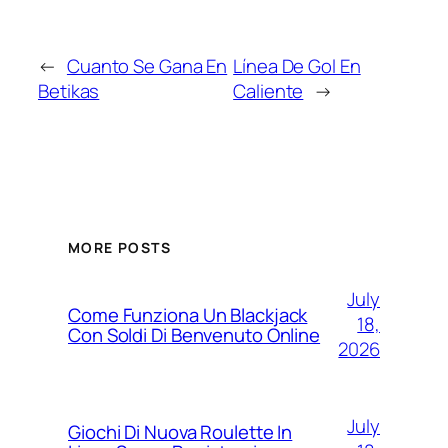
←
Cuanto Se Gana En
Línea De Gol En
Betikas
Caliente
→
MORE POSTS
July
Come Funziona Un Blackjack
18,
Con Soldi Di Benvenuto Online
2026
July
Giochi Di Nuova Roulette In