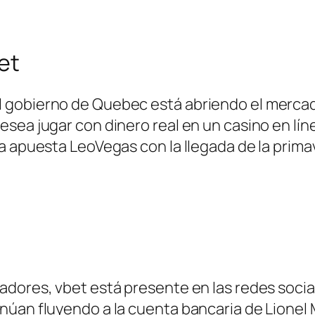
et
l gobierno de Quebec está abriendo el merc
sea jugar con dinero real en un casino en líne
a apuesta LeoVegas con la llegada de la prima
dores, vbet está presente en las redes social
núan fluyendo a la cuenta bancaria de Lionel 