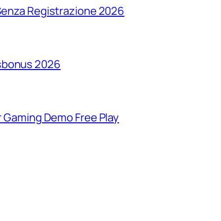
 Senza Registrazione 2026
nsbonus 2026
ger Gaming Demo Free Play