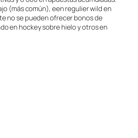
bajo (más común), een regulier wild en
nte no se pueden ofrecer bonos de
do en hockey sobre hielo y otros en