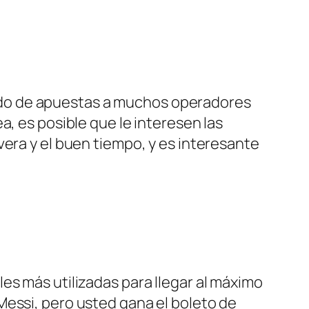
ado de apuestas a muchos operadores
a, es posible que le interesen las
vera y el buen tiempo, y es interesante
es más utilizadas para llegar al máximo
Messi, pero usted gana el boleto de