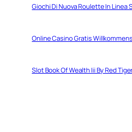
Giochi Di Nuova Roulette In Linea
Online Casino Gratis Willkomme
Slot Book Of Wealth Iii By Red Ti