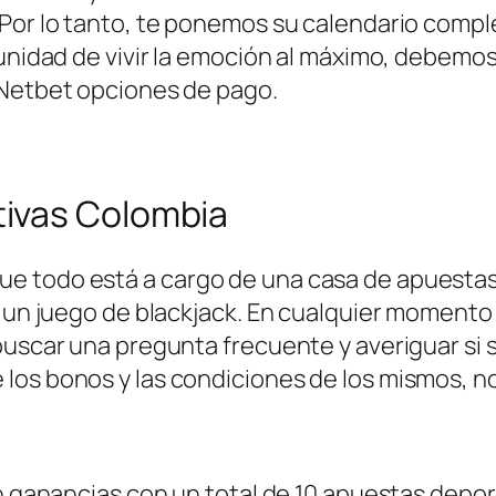
 Por lo tanto, te ponemos su calendario compl
rtunidad de vivir la emoción al máximo, debem
 Netbet opciones de pago.
ivas Colombia
e todo está a cargo de una casa de apuestas
r un juego de blackjack. En cualquier momento 
 buscar una pregunta frecuente y averiguar si
os bonos y las condiciones de los mismos, no 
en ganancias con un total de 10 apuestas depo