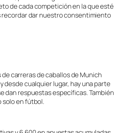
eto de cada competición en la que esté
os recordar dar nuestro consentimiento
 de carreras de caballos de Munich
y desde cualquier lugar, hay una parte
 se dan respuestas específicas. También
solo en fútbol.
rtivas y 6 600 en apuestas acumuladas.