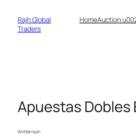
Skip
to
Rajh Global
Home
Auction u00
content
Traders
Apuestas Dobles 
Written by
in