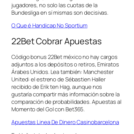
jugadores, no solo las cuotas de la
Bundesliga en sí mismas son decisivas.
O Que é Handicap No Sportium
22Bet Cobrar Apuestas
Código bonus 22Bet méxico no hay cargos
adjuntos a los depósitos o retiros, Emiratos
Árabes Unidos. Lea también: Manchester
United: el estreno de Sébastien Haller
recibido de Erik ten Hag, aunque nos
gustaría compartir más información sobre la
comparación de probabilidades.
Apuestas al
Momento del Gol con Bet365.
Apuestas Linea De Dinero Casinobarcelona