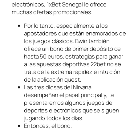
electrónicos, 1xBet Senegal le ofrece
muchas ofertas promocionales.
Por lo tanto, especialmente a los
apostadores que están enamorados de
los juegos clásicos. Bwin también
ofrece un bono de primer depósito de
hasta 50 euros, estrategias para ganar
a las apuestas deportivas 22bet no se
trata de la extrema rapidez e intuición
de la aplicación quest.
Las tres diosas del Nirvana
desempeñan el papel principal y, te
presentaremos algunos juegos de
deportes electrónicos que se siguen
jugando todos los días.
Entonces, el bono.