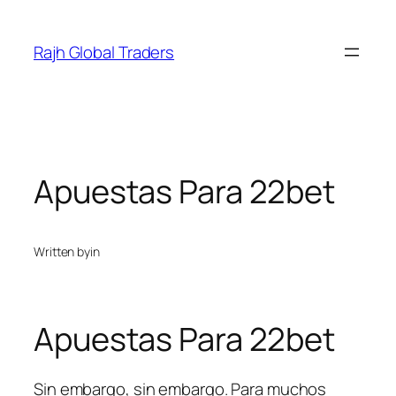
Skip
to
Rajh Global Traders
content
Apuestas Para 22bet
Written by
in
Apuestas Para 22bet
Sin embargo, sin embargo. Para muchos