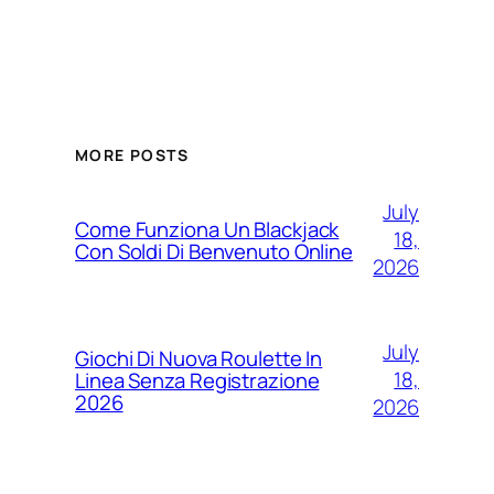
MORE POSTS
July
Come Funziona Un Blackjack
18,
Con Soldi Di Benvenuto Online
2026
July
Giochi Di Nuova Roulette In
18,
Linea Senza Registrazione
2026
2026