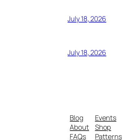
July 18, 2026
July 18, 2026
Blog
Events
About
Shop
FAQs
Patterns