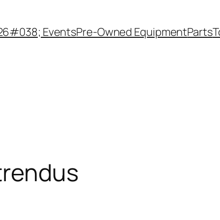
26#038; Events
Pre-Owned Equipment
Parts
T
trendus