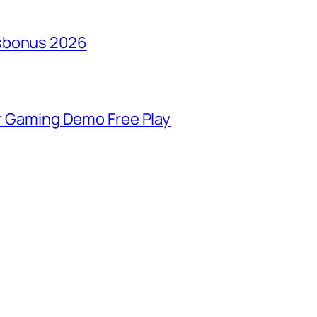
nsbonus 2026
ger Gaming Demo Free Play