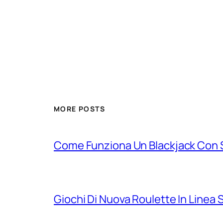
MORE POSTS
Come Funziona Un Blackjack Con S
Giochi Di Nuova Roulette In Linea