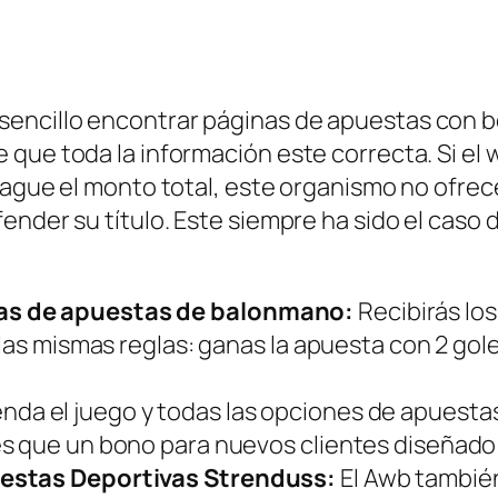
encillo encontrar páginas de apuestas con bo
 que toda la información este correcta. Si el
pague el monto total, este organismo no ofrec
ender su título. Este siempre ha sido el caso 
as de apuestas de balonmano:
Recibirás los
 las mismas reglas: ganas la apuesta con 2 go
a el juego y todas las opciones de apuestas 
es que un bono para nuevos clientes diseñado
uestas Deportivas Strenduss:
El Awb también