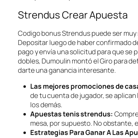
Strendus Crear Apuesta
Codigo bonus Strendus puede ser muy s
Depositar luego de haber confirmado de
pago y envía una solicitud para que se 
dobles, Dumoulin montó el Giro para def
darte una ganancia interesante.
Las mejores promociones de cas
de tu cuenta de jugador, se aplican
los demás.
Apuestas tenis strendus:
Comprend
mesa, por supuesto. No obstante, 
Estrategias Para Ganar A Las Ap