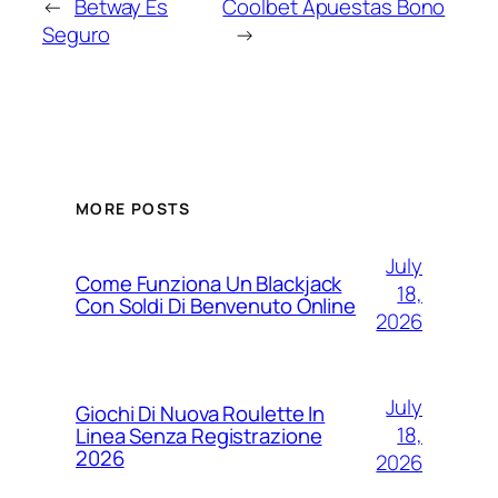
←
Betway Es
Coolbet Apuestas Bono
Seguro
→
MORE POSTS
July
Come Funziona Un Blackjack
18,
Con Soldi Di Benvenuto Online
2026
July
Giochi Di Nuova Roulette In
18,
Linea Senza Registrazione
2026
2026