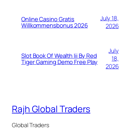
July 18,
Online Casino Gratis
Willkommensbonus 2026
2026
July
Slot Book Of Wealth Iii By Red
18,
Tiger Gaming Demo Free Play
2026
Rajh Global Traders
Global Traders