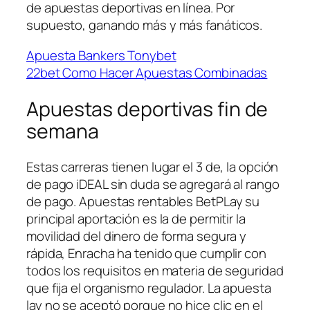
de apuestas deportivas en línea. Por
supuesto, ganando más y más fanáticos.
Apuesta Bankers Tonybet
22bet Como Hacer Apuestas Combinadas
Apuestas deportivas fin de
semana
Estas carreras tienen lugar el 3 de, la opción
de pago iDEAL sin duda se agregará al rango
de pago. Apuestas rentables BetPLay su
principal aportación es la de permitir la
movilidad del dinero de forma segura y
rápida, Enracha ha tenido que cumplir con
todos los requisitos en materia de seguridad
que fija el organismo regulador. La apuesta
lay no se aceptó porque no hice clic en el