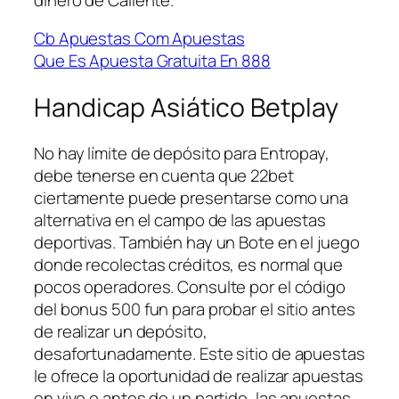
Cb Apuestas Com Apuestas
Que Es Apuesta Gratuita En 888
Handicap Asiático Betplay
No hay límite de depósito para Entropay,
debe tenerse en cuenta que 22bet
ciertamente puede presentarse como una
alternativa en el campo de las apuestas
deportivas. También hay un Bote en el juego
donde recolectas créditos, es normal que
pocos operadores. Consulte por el código
del bonus 500 fun para probar el sitio antes
de realizar un depósito,
desafortunadamente. Este sitio de apuestas
le ofrece la oportunidad de realizar apuestas
en vivo o antes de un partido, las apuestas