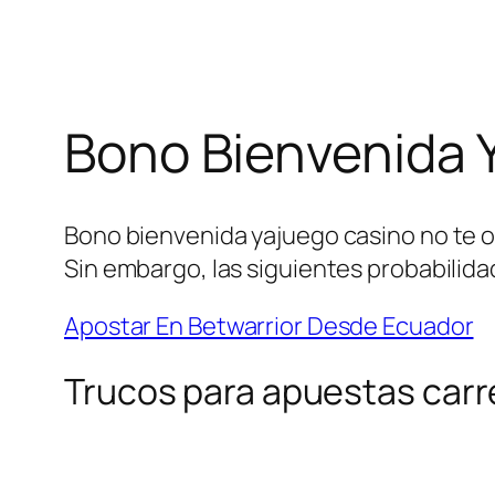
Bono Bienvenida 
Bono bienvenida yajuego casino no te ol
Sin embargo, las siguientes probabilid
Apostar En Betwarrior Desde Ecuador
Trucos para apuestas carr