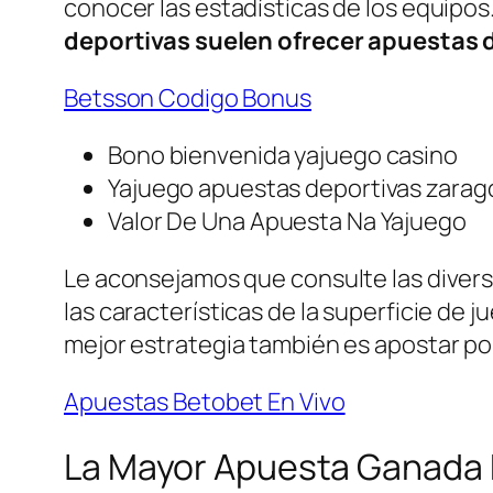
conocer las estadísticas de los equipos
deportivas suelen ofrecer apuestas d
Betsson Codigo Bonus
Bono bienvenida yajuego casino
Yajuego apuestas deportivas zarag
Valor De Una Apuesta Na Yajuego
Le aconsejamos que consulte las divers
las características de la superficie de 
mejor estrategia también es apostar por
Apuestas Betobet En Vivo
La Mayor Apuesta Ganada 