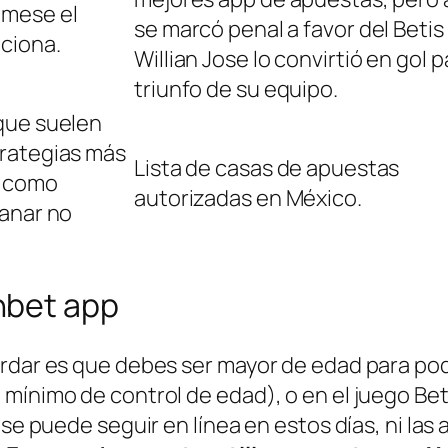
ómese el
se marcó penal a favor del Betis
nciona.
Willian Jose lo convirtió en gol p
triunfo de su equipo.
 que suelen
trategias más
Lista de casas de apuestas
n como
autorizadas en México.
ganar no
hbet app
rdar es que debes ser mayor de edad para pode
ínimo de control de edad), o en el juego Betsy
o se puede seguir en línea en estos días, ni l