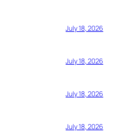
July 18, 2026
July 18, 2026
July 18, 2026
July 18, 2026