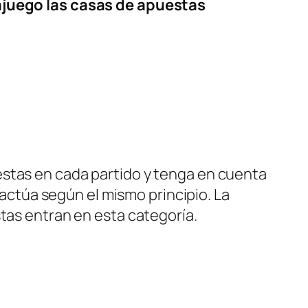
ajuego las casas de apuestas
estas en cada partido y tenga en cuenta
y actúa según el mismo principio. La
stas entran en esta categoría.