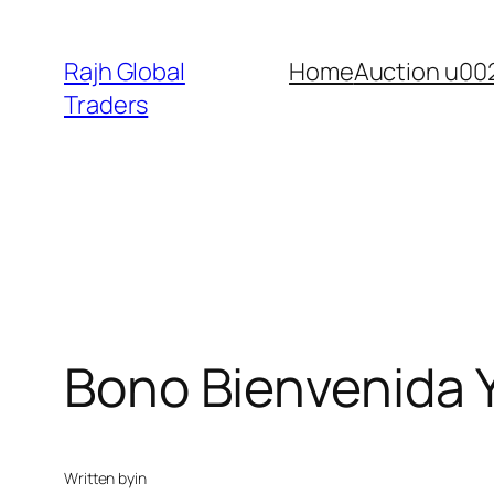
Skip
to
Rajh Global
Home
Auction u00
content
Traders
Bono Bienvenida 
Written by
in