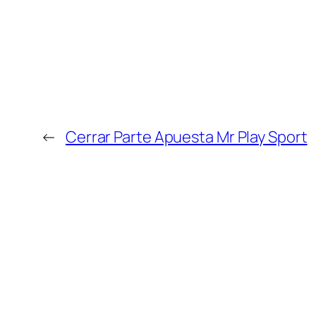
←
Cerrar Parte Apuesta Mr Play Sport