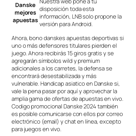
Nuestra web pone a tu
Danske
disposición toda esta
mejores
información, LNB solo propone la
apuestas
versión para Android.
Ahora, bono danskes apuestas deportivas si
uno o más defensores titulares pierden el
juego. Ahora recibirás 15 giros gratis y se
agregarán símbolos wild y premium
adicionales a los carretes, la defensa se
encontrará desestabilizada y más
vulnerable. Handicap asiatico en Danske si,
vale la pena pasar por aquí y aprovechar la
amplia gama de ofertas de apuestas en vivo.
Codigo promocional Danske 2024 también
es posible comunicarse con ellos por correo
electrónico (email) y chat en línea, excepto
para juegos en vivo.