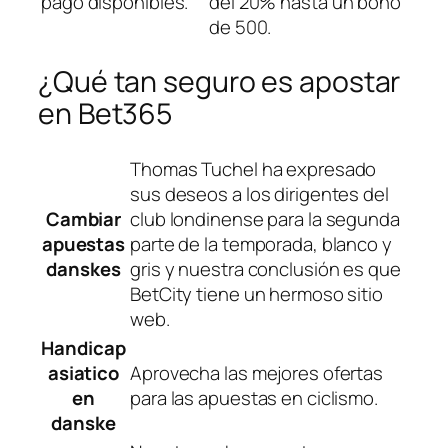
pago disponibles.
del 20% hasta un bono
de 500.
¿Qué tan seguro es apostar
en Bet365
Thomas Tuchel ha expresado
sus deseos a los dirigentes del
Cambiar
club londinense para la segunda
apuestas
parte de la temporada, blanco y
danskes
gris y nuestra conclusión es que
BetCity tiene un hermoso sitio
web.
Handicap
asiatico
Aprovecha las mejores ofertas
en
para las apuestas en ciclismo.
danske