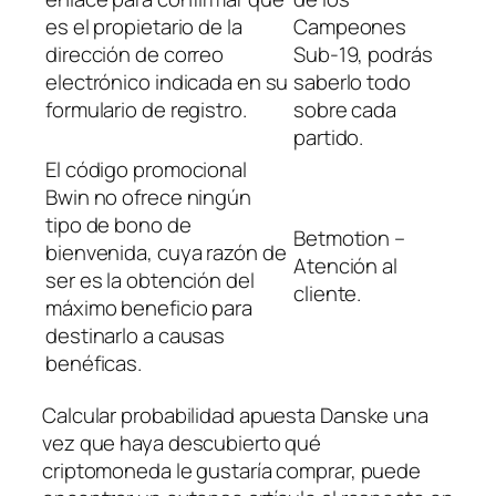
es el propietario de la
Campeones
dirección de correo
Sub-19, podrás
electrónico indicada en su
saberlo todo
formulario de registro.
sobre cada
partido.
El código promocional
Bwin no ofrece ningún
tipo de bono de
Betmotion –
bienvenida, cuya razón de
Atención al
ser es la obtención del
cliente.
máximo beneficio para
destinarlo a causas
benéficas.
Calcular probabilidad apuesta Danske una
vez que haya descubierto qué
criptomoneda le gustaría comprar, puede