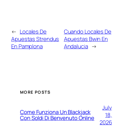
←
Locales De
Cuando Locales De
Apuestas Strendus
Apuestas Bwin En
En Pamplona
Andalucia
→
MORE POSTS
July
Come Funziona Un Blackjack
18,
Con Soldi Di Benvenuto Online
2026