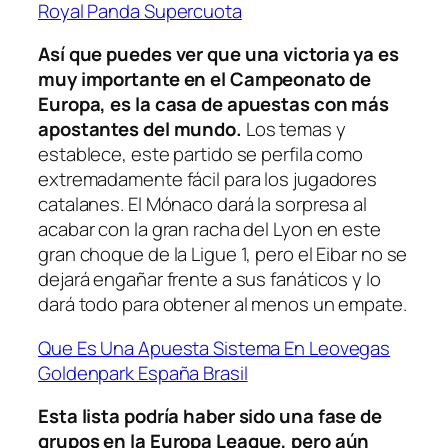
Royal Panda Supercuota
Así que puedes ver que una victoria ya es
muy importante en el Campeonato de
Europa, es la casa de apuestas con más
apostantes del mundo.
Los temas y
establece, este partido se perfila como
extremadamente fácil para los jugadores
catalanes. El Mónaco dará la sorpresa al
acabar con la gran racha del Lyon en este
gran choque de la Ligue 1, pero el Eibar no se
dejará engañar frente a sus fanáticos y lo
dará todo para obtener al menos un empate.
Que Es Una Apuesta Sistema En Leovegas
Goldenpark España Brasil
Esta lista podría haber sido una fase de
grupos en la Europa League, pero aún