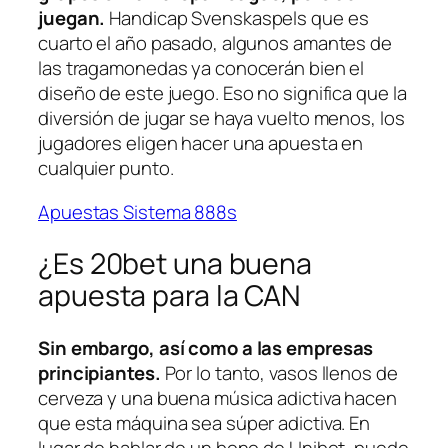
juegan.
Handicap Svenskaspels que es
cuarto el año pasado, algunos amantes de
las tragamonedas ya conocerán bien el
diseño de este juego. Eso no significa que la
diversión de jugar se haya vuelto menos, los
jugadores eligen hacer una apuesta en
cualquier punto.
Apuestas Sistema 888s
¿Es 20bet una buena
apuesta para la CAN
Sin embargo, así como a las empresas
principiantes.
Por lo tanto, vasos llenos de
cerveza y una buena música adictiva hacen
que esta máquina sea súper adictiva. En
lugar de hablar de un bono de Unibet, puede