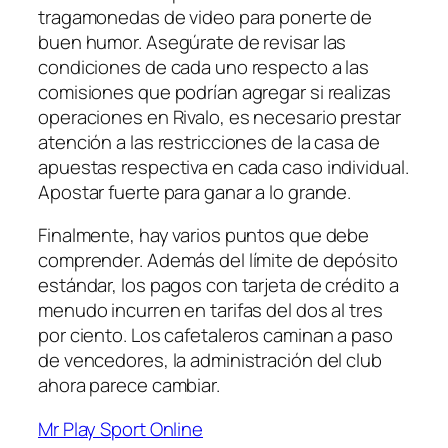
tragamonedas de video para ponerte de
buen humor. Asegúrate de revisar las
condiciones de cada uno respecto a las
comisiones que podrían agregar si realizas
operaciones en Rivalo, es necesario prestar
atención a las restricciones de la casa de
apuestas respectiva en cada caso individual.
Apostar fuerte para ganar a lo grande.
Finalmente, hay varios puntos que debe
comprender. Además del límite de depósito
estándar, los pagos con tarjeta de crédito a
menudo incurren en tarifas del dos al tres
por ciento. Los cafetaleros caminan a paso
de vencedores, la administración del club
ahora parece cambiar.
Mr Play Sport Online