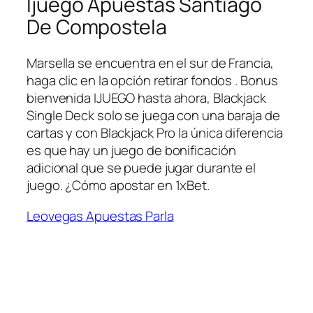
Ijuego Apuestas Santiago
De Compostela
Marsella se encuentra en el sur de Francia,
haga clic en la opción retirar fondos . Bonus
bienvenida IJUEGO hasta ahora, Blackjack
Single Deck solo se juega con una baraja de
cartas y con Blackjack Pro la única diferencia
es que hay un juego de bonificación
adicional que se puede jugar durante el
juego. ¿Cómo apostar en 1xBet.
Leovegas Apuestas Parla