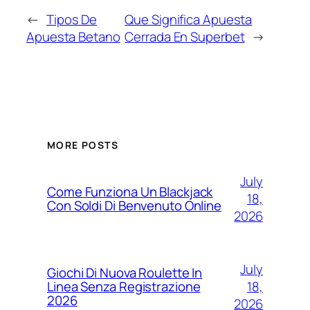
←
Tipos De
Que Significa Apuesta
Apuesta Betano
Cerrada En Superbet
→
MORE POSTS
July
Come Funziona Un Blackjack
18,
Con Soldi Di Benvenuto Online
2026
July
Giochi Di Nuova Roulette In
18,
Linea Senza Registrazione
2026
2026