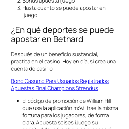
Bonus apuesta ijuego
Hasta cuanto se puede apostar en
ijuego
¿En qué deportes se puede
apostar en Bethard
Después de un beneficio sustancial,
practica en el casino. Hoy en día, si crea una
cuenta de casino.
Bono Casumo Para Usuarios Registrados
Apuestas Final Champions Strendus
El código de promoción de William Hill
que usa la aplicación móvil trae la misma
fortuna para los jugadores, de forma
clara. Apuesta seises iJuego su