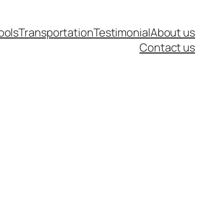
ools
Transportation
Testimonial
About us
Contact us