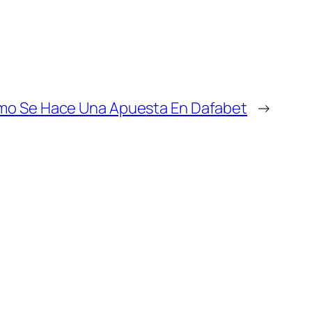
o Se Hace Una Apuesta En Dafabet
→