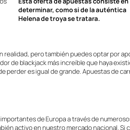
vos
Esta oferta de apuestas consiste en
determinar, como si de la auténtica
Helena de troya se tratara.
n realidad, pero también puedes optar por apos
r de blackjack más increíble que haya existi
d de perder es igual de grande. Apuestas de car
s importantes de Europa a través de numeroso
bién activo en nuestro mercado nacional. Si c