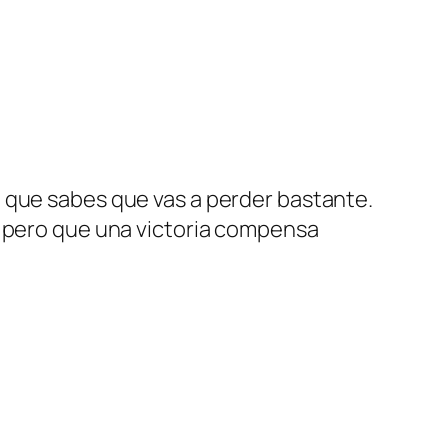
 que sabes que vas a perder bastante.
, pero que una victoria compensa