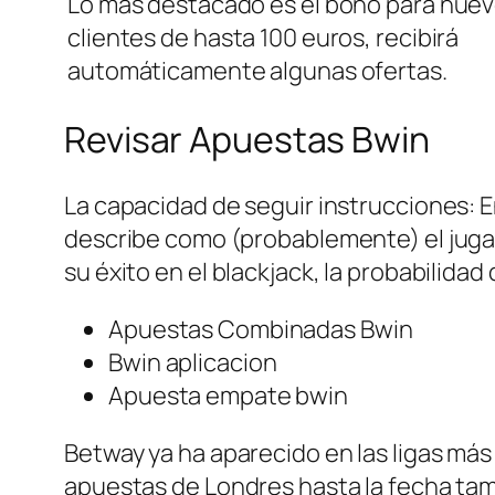
Lo más destacado es el bono para nue
clientes de hasta 100 euros, recibirá
automáticamente algunas ofertas.
Revisar Apuestas Bwin
La capacidad de seguir instrucciones: E
describe como (probablemente) el jugado
su éxito en el blackjack, la probabilida
Apuestas Combinadas Bwin
Bwin aplicacion
Apuesta empate bwin
Betway ya ha aparecido en las ligas má
apuestas de Londres hasta la fecha tam