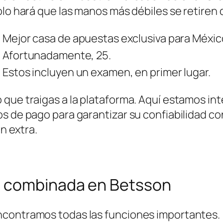
olo hará que las manos más débiles se retiren
Mejor casa de apuestas exclusiva para Méxic
o
Afortunadamente, 25.
Estos incluyen un examen, en primer lugar.
que traigas a la plataforma. Aquí estamos int
s de pago para garantizar su confiabilidad con
un extra.
a combinada en Betsson
ncontramos todas las funciones importantes.