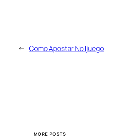
←
Como Apostar No Ijuego
MORE POSTS