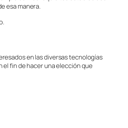
 de esa manera.
o.
eresados en las diversas tecnologías
 el fin de hacer una elección que