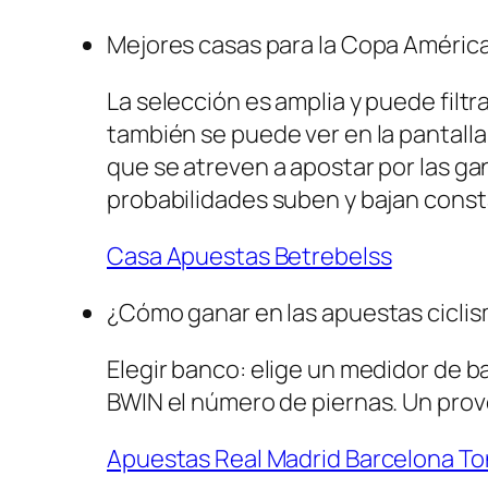
Mejores casas para la Copa Améric
La selección es amplia y puede filtr
también se puede ver en la pantall
que se atreven a apostar por las ga
probabilidades suben y bajan cons
Casa Apuestas Betrebelss
¿Cómo ganar en las apuestas ciclis
Elegir banco: elige un medidor de b
BWIN el número de piernas. Un prove
Apuestas Real Madrid Barcelona T