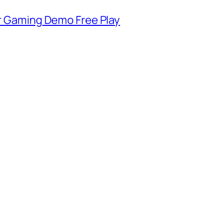
ger Gaming Demo Free Play