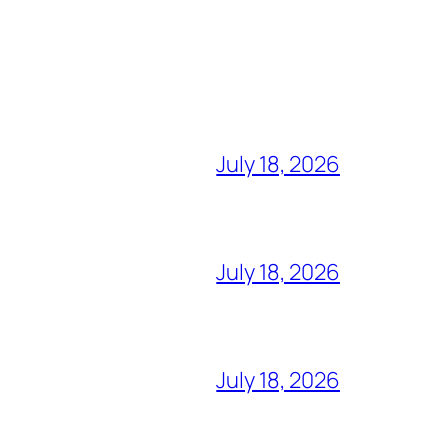
July 18, 2026
July 18, 2026
July 18, 2026