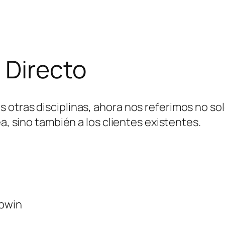
 Directo
otras disciplinas, ahora nos referimos no solo
ea, sino también a los clientes existentes.
 bwin