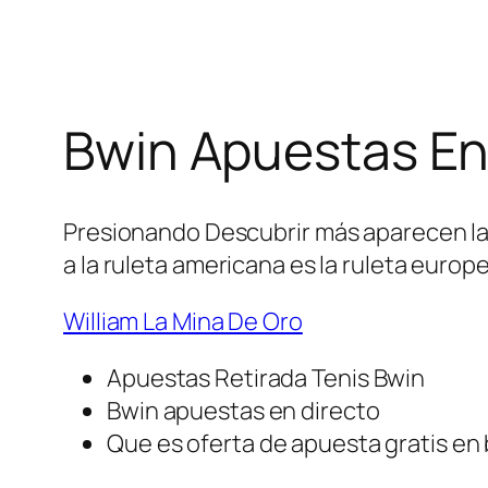
Bwin Apuestas En
Presionando Descubrir más aparecen las 
a la ruleta americana es la ruleta europ
William La Mina De Oro
Apuestas Retirada Tenis Bwin
Bwin apuestas en directo
Que es oferta de apuesta gratis en