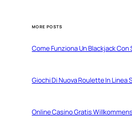
MORE POSTS
Come Funziona Un Blackjack Con S
Giochi Di Nuova Roulette In Linea
Online Casino Gratis Willkomme