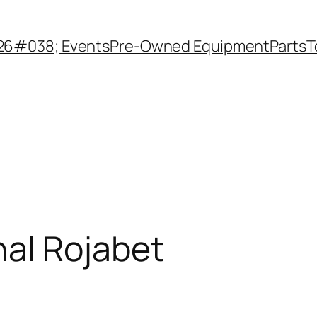
26#038; Events
Pre-Owned Equipment
Parts
T
al Rojabet