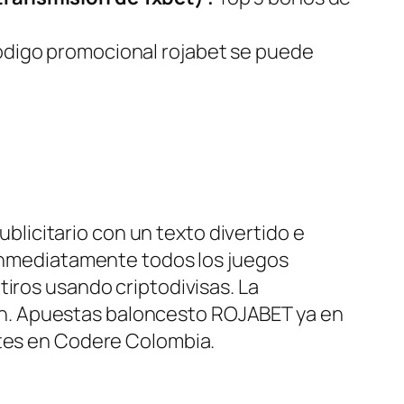
ódigo promocional rojabet se puede
licitario con un texto divertido e
á inmediatamente todos los juegos
tiros usando criptodivisas. La
tcoin. Apuestas baloncesto ROJABET ya en
rtes en Codere Colombia.