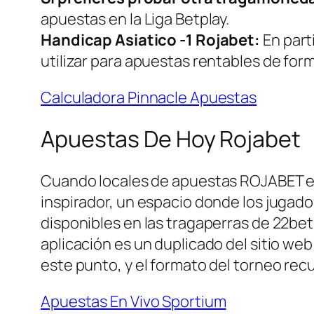
apuestas en la Liga Betplay.
Handicap Asiatico -1 Rojabet:
En part
utilizar para apuestas rentables de form
Calculadora Pinnacle Apuestas
Apuestas De Hoy Rojabet
Cuando locales de apuestas ROJABET en 
inspirador, un espacio donde los jugado
disponibles en las tragaperras de 22bet
aplicación es un duplicado del sitio web
este punto, y el formato del torneo re
Apuestas En Vivo Sportium