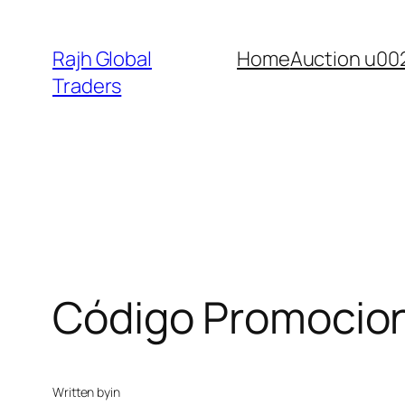
Skip
to
Rajh Global
Home
Auction u00
content
Traders
Código Promocion
Written by
in