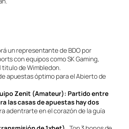
an.
brá un representante de BDO por
Sports con equipos como SK Gaming,
l titulo de Wimbledon.
e apuestas óptimo para el Abierto de
quipo Zenit (Amateur): Partido entre
ara las casas de apuestas hay dos
a adentrarte en el corazón de la guía
transmisión de 1xbet) .
Top 3 bonos de