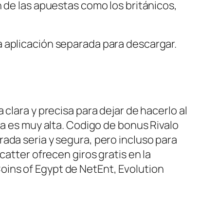
n de las apuestas como los británicos,
a aplicación separada para descargar.
clara y precisa para dejar de hacerlo al
ra es muy alta. Codigo de bonus Rivalo
ada seria y segura, pero incluso para
catter ofrecen giros gratis en la
ins of Egypt de NetEnt, Evolution