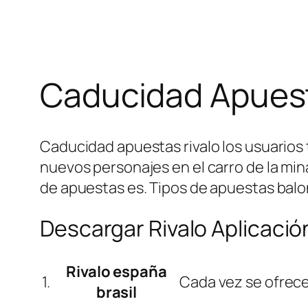
Caducidad Apuest
Caducidad apuestas rivalo los usuarios
nuevos personajes en el carro de la mina
de apuestas es. Tipos de apuestas bal
Descargar Rivalo Aplicació
Rivalo españa
1.
Cada vez se ofrece
brasil