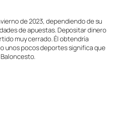
Invierno de 2023, dependiendo de su
idades de apuestas. Depositar dinero
artido muy cerrado. Él obtendría
lo unos pocos deportes significa que
, Baloncesto.