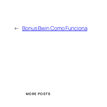
←
Bonus Bwin Como Funciona
MORE POSTS