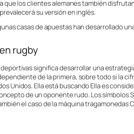
ca que los clientes alemanes también disfruta
prevalecerá su versión en inglés.
lgunas casas de apuestas han desarrollado un
 en rugby
portivas significa desarrollar una estrategia 
ependiente de la primera, sobre todo si la cif
s Unidos. Ella está buscando Ella es consider
l concepto de un oponente rudo. Los símbolos S
ambién el caso de la máquina tragamonedas Co