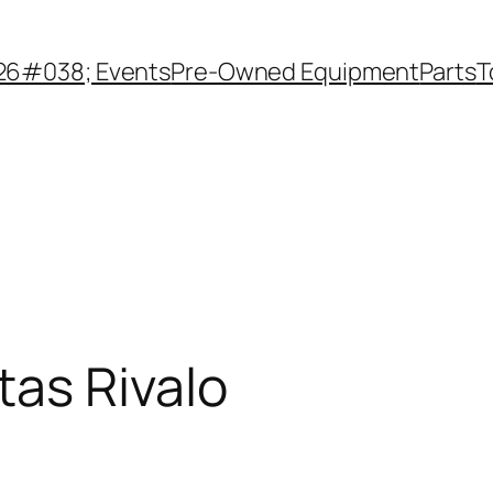
26#038; Events
Pre-Owned Equipment
Parts
T
as Rivalo