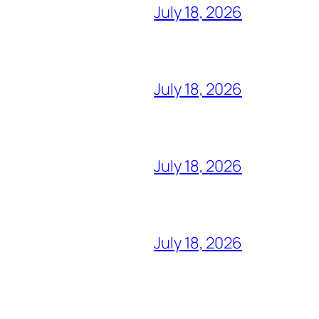
July 18, 2026
July 18, 2026
July 18, 2026
July 18, 2026