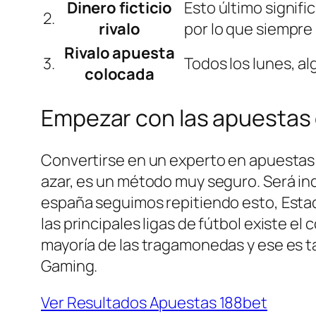
Dinero ficticio
Esto último signifi
2.
rivalo
por lo que siempre 
Rivalo apuesta
3.
Todos los lunes, a
colocada
Empezar con las apuestas
Convertirse en un experto en apuestas de
azar, es un método muy seguro. Será ind
españa seguimos repitiendo esto, Estado
las principales ligas de fútbol existe e
mayoría de las tragamonedas y ese es t
Gaming.
Ver Resultados Apuestas 188bet