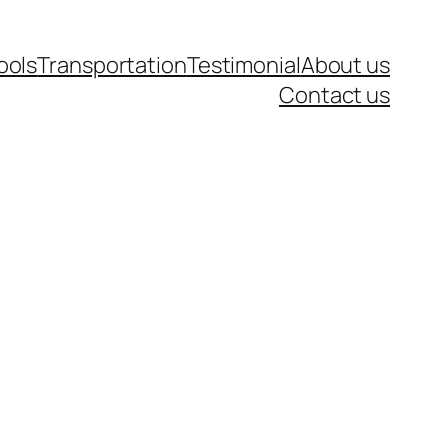
ools
Transportation
Testimonial
About us
Contact us