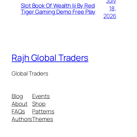
July
Slot Book Of Wealth Iii By Red
18,
Tiger Gaming Demo Free Play
2026
Rajh Global Traders
Global Traders
Blog
Events
About
Shop
FAQs
Patterns
Authors
Themes