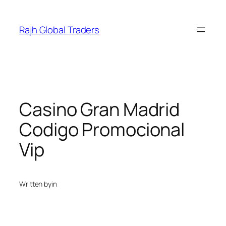
Skip
to
Rajh Global Traders
content
Casino Gran Madrid
Codigo Promocional
Vip
Written by
in