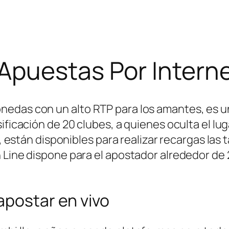
Apuestas Por Intern
das con un alto RTP para los amantes, es una
ificación de 20 clubes, a quienes oculta el lug
a, están disponibles para realizar recargas las 
n Line dispone para el apostador alrededor de
apostar en vivo