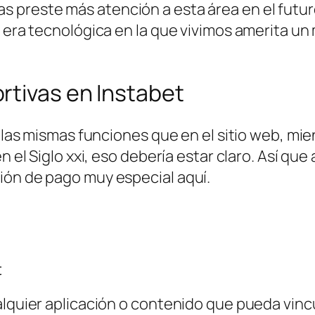
 preste más atención a esta área en el futuro
a era tecnológica en la que vivimos amerita un
rtivas en Instabet
á las mismas funciones que en el sitio web, mie
en el Siglo xxi, eso debería estar claro. Así q
ión de pago muy especial aquí.
t
alquier aplicación o contenido que pueda vincu