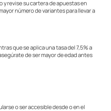
 y revise su cartera de apuestas en
 mayor número de variantes para llevar a
ntras que se aplica una tasa del 7,5% a
ue asegúrate de ser mayor de edad antes
larse o ser accesible desde o en el