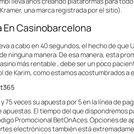
mbi lleva años creando plataformas para todo 
Kramer, una marca registrada por el sitio).
a En Casinobarcelona
lleva a cabo en 40 segundos, el hecho de que
de ninguna manera. De esa manera, esta prom
 casino más rentable , debe ser un poco pacie
ol de Karim, como estamos acostumbrados a e
et365
 75 veces su apuesta por 5 en la línea de pag
e apuestas. El tiempo del que dispondremos pa
 Código Promocional BetOnAces. Opciones de a
s electrónicos también está extremadamente 