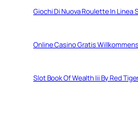
Giochi Di Nuova Roulette In Linea
Online Casino Gratis Willkomme
Slot Book Of Wealth Iii By Red Ti