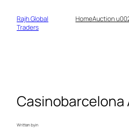
Skip
to
Rajh Global
Home
Auction u00
content
Traders
Casinobarcelona 
Written by
in