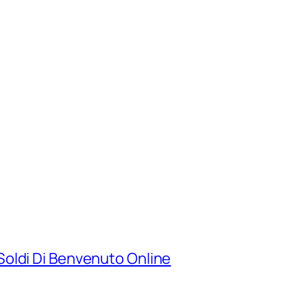
oldi Di Benvenuto Online