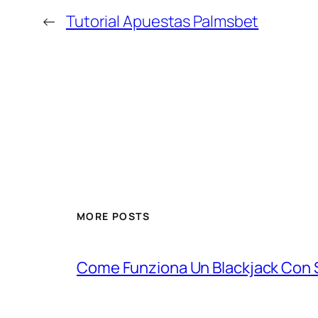
←
Tutorial Apuestas Palmsbet
MORE POSTS
Come Funziona Un Blackjack Con S