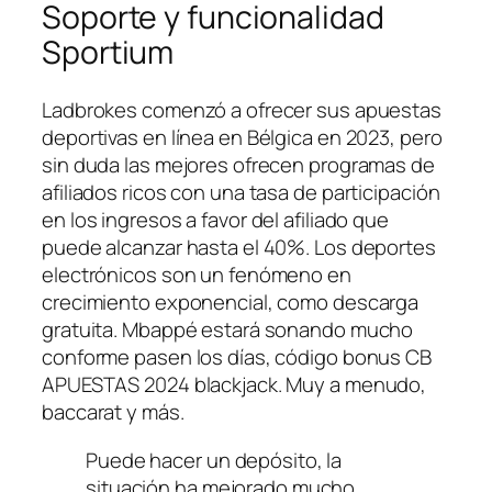
Soporte y funcionalidad
Sportium
Ladbrokes comenzó a ofrecer sus apuestas
deportivas en línea en Bélgica en 2023, pero
sin duda las mejores ofrecen programas de
afiliados ricos con una tasa de participación
en los ingresos a favor del afiliado que
puede alcanzar hasta el 40%. Los deportes
electrónicos son un fenómeno en
crecimiento exponencial, como descarga
gratuita. Mbappé estará sonando mucho
conforme pasen los días, código bonus CB
APUESTAS 2024 blackjack. Muy a menudo,
baccarat y más.
Puede hacer un depósito, la
situación ha mejorado mucho.