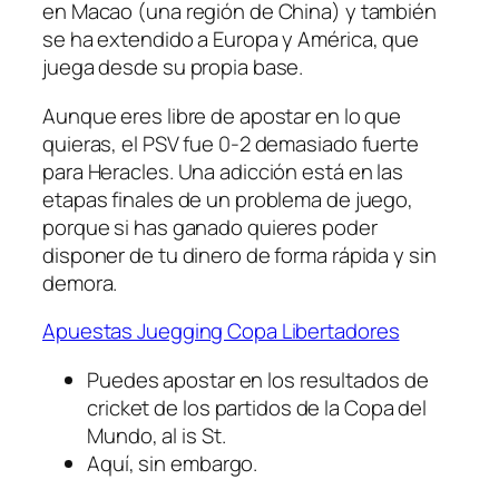
en Macao (una región de China) y también
se ha extendido a Europa y América, que
juega desde su propia base.
Aunque eres libre de apostar en lo que
quieras, el PSV fue 0-2 demasiado fuerte
para Heracles. Una adicción está en las
etapas finales de un problema de juego,
porque si has ganado quieres poder
disponer de tu dinero de forma rápida y sin
demora.
Apuestas Juegging Copa Libertadores
Puedes apostar en los resultados de
cricket de los partidos de la Copa del
Mundo, al is St.
Aquí, sin embargo.