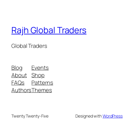
Rajh Global Traders
Global Traders
Blog
Events
About
Shop
FAQs
Patterns
Authors
Themes
Twenty Twenty-Five
Designed with
WordPress