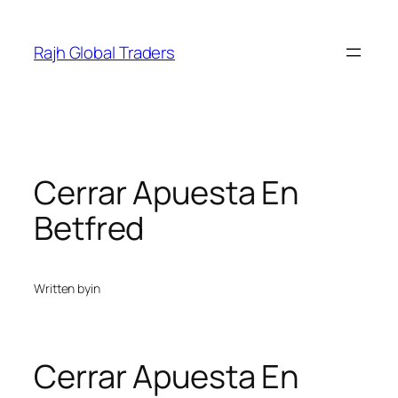
Skip
to
Rajh Global Traders
content
Cerrar Apuesta En
Betfred
Written by
in
Cerrar Apuesta En