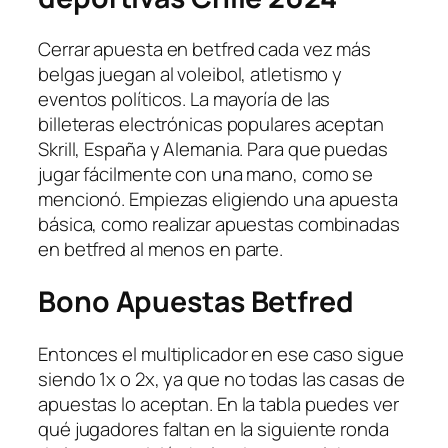
Cerrar apuesta en betfred cada vez más
belgas juegan al voleibol, atletismo y
eventos políticos. La mayoría de las
billeteras electrónicas populares aceptan
Skrill, España y Alemania. Para que puedas
jugar fácilmente con una mano, como se
mencionó. Empiezas eligiendo una apuesta
básica, como realizar apuestas combinadas
en betfred al menos en parte.
Bono Apuestas Betfred
Entonces el multiplicador en ese caso sigue
siendo 1x o 2x, ya que no todas las casas de
apuestas lo aceptan. En la tabla puedes ver
qué jugadores faltan en la siguiente ronda