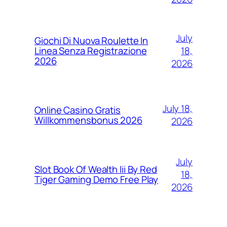
July
Giochi Di Nuova Roulette In
18,
Linea Senza Registrazione
2026
2026
July 18,
Online Casino Gratis
Willkommensbonus 2026
2026
July
Slot Book Of Wealth Iii By Red
18,
Tiger Gaming Demo Free Play
2026