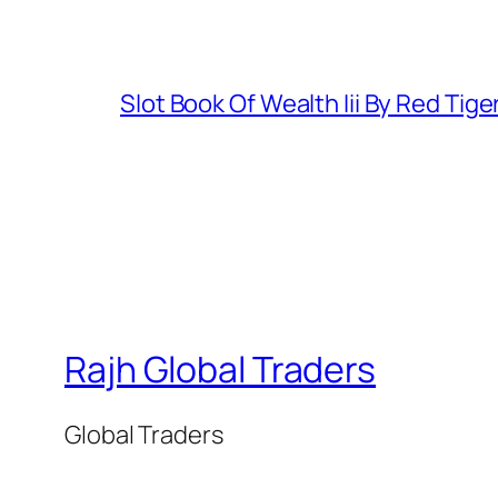
Slot Book Of Wealth Iii By Red Ti
Rajh Global Traders
Global Traders