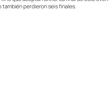
 también perdieron seis finales.