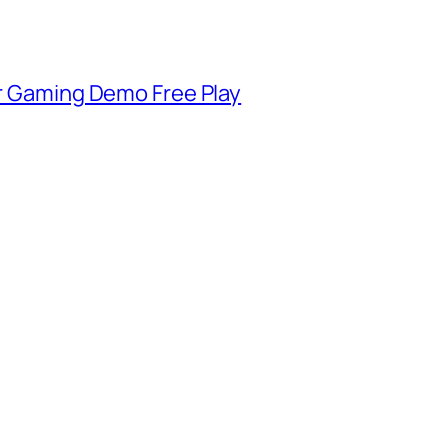
ger Gaming Demo Free Play