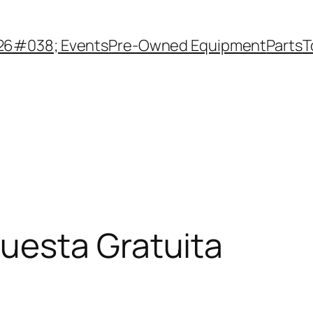
26#038; Events
Pre-Owned Equipment
Parts
T
uesta Gratuita