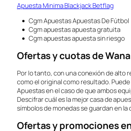
Apuesta Minima Blackjack Betflag
Cgm Apuestas Apuestas De Fútbol
Cgm apuestas apuesta gratuita
Cgm apuestas apuesta sin riesgo
Ofertas y cuotas de Wan
Por lo tanto, con una conexión de alto
como el original como resultado. Puede
Apuestas en el caso de que ambos equip
Descifrar cuál es la mejor casa de apuest
símbolos de monedas se guardan en la 
Ofertas y promociones e