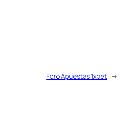
Foro Apuestas 1xbet
→