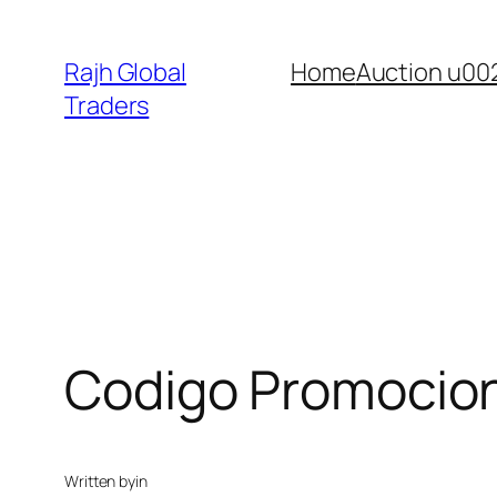
Skip
to
Rajh Global
Home
Auction u00
content
Traders
Codigo Promocion
Written by
in