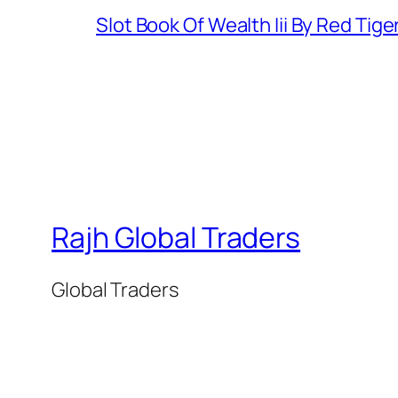
Slot Book Of Wealth Iii By Red Ti
Rajh Global Traders
Global Traders