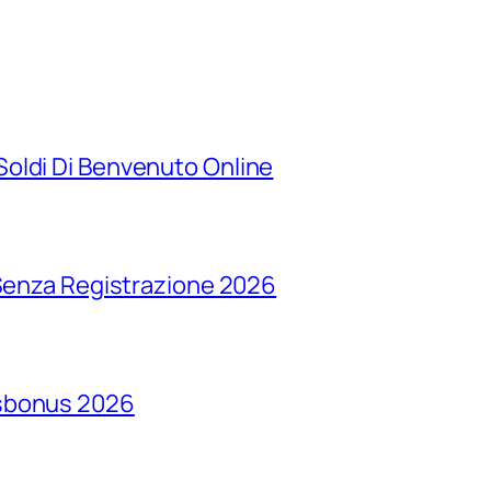
oldi Di Benvenuto Online
 Senza Registrazione 2026
nsbonus 2026