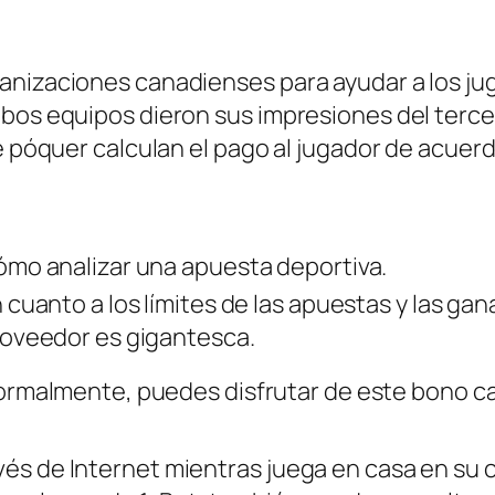
anizaciones canadienses para ayudar a los jug
mbos equipos dieron sus impresiones del terce
de póquer calculan el pago al jugador de acuer
mo analizar una apuesta deportiva.
 cuanto a los límites de las apuestas y las ga
oveedor es gigantesca.
rmalmente, puedes disfrutar de este bono ca
vés de Internet mientras juega en casa en su