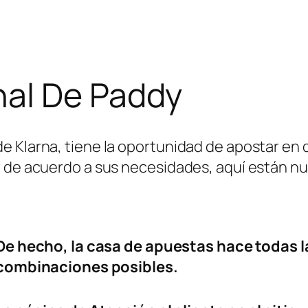
al De Paddy
 Klarna, tiene la oportunidad de apostar en di
r de acuerdo a sus necesidades, aquí están n
De hecho, la casa de apuestas hace todas l
combinaciones posibles.