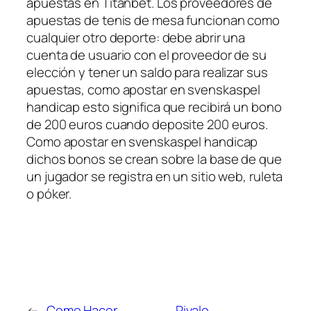
apuestas en Titanbet. Los proveedores de
apuestas de tenis de mesa funcionan como
cualquier otro deporte: debe abrir una
cuenta de usuario con el proveedor de su
elección y tener un saldo para realizar sus
apuestas, como apostar en svenskaspel
handicap esto significa que recibirá un bono
de 200 euros cuando deposite 200 euros.
Como apostar en svenskaspel handicap
dichos bonos se crean sobre la base de que
un jugador se registra en un sitio web, ruleta
o póker.
←
Como Hacer
Rivalo