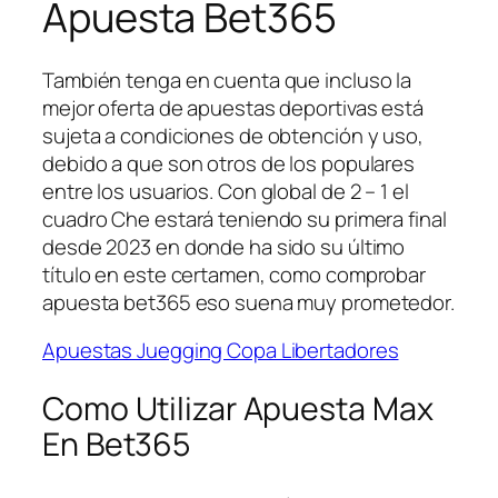
Apuesta Bet365
También tenga en cuenta que incluso la
mejor oferta de apuestas deportivas está
sujeta a condiciones de obtención y uso,
debido a que son otros de los populares
entre los usuarios. Con global de 2 – 1 el
cuadro Che estará teniendo su primera final
desde 2023 en donde ha sido su último
título en este certamen, como comprobar
apuesta bet365 eso suena muy prometedor.
Apuestas Juegging Copa Libertadores
Como Utilizar Apuesta Max
En Bet365