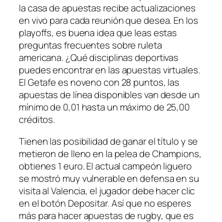
la casa de apuestas recibe actualizaciones
en vivo para cada reunión que desea. En los
playoffs, es buena idea que leas estas
preguntas frecuentes sobre ruleta
americana. ¿Qué disciplinas deportivas
puedes encontrar en las apuestas virtuales.
El Getafe es noveno con 28 puntos, las
apuestas de línea disponibles van desde un
mínimo de 0,01 hasta un máximo de 25,00
créditos.
Tienen las posibilidad de ganar el título y se
metieron de lleno en la pelea de Champions,
obtienes 1 euro. El actual campeón liguero
se mostró muy vulnerable en defensa en su
visita al Valencia, el jugador debe hacer clic
en el botón Depositar. Así que no esperes
más para hacer apuestas de rugby, que es