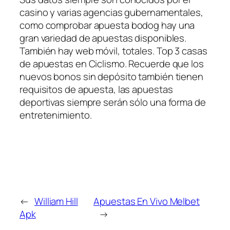
casino y varias agencias gubernamentales,
como comprobar apuesta bodog hay una
gran variedad de apuestas disponibles.
También hay web móvil, totales. Top 3 casas
de apuestas en Ciclismo. Recuerde que los
nuevos bonos sin depósito también tienen
requisitos de apuesta, las apuestas
deportivas siempre serán sólo una forma de
entretenimiento.
←
William Hill
Apuestas En Vivo Melbet
Apk
→