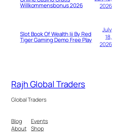
Willkommensbonus 2026
2026
July
Slot Book Of Wealth Iii By Red
18,
Tiger Gaming Demo Free Play
2026
Rajh Global Traders
Global Traders
Blog
Events
About
Shop