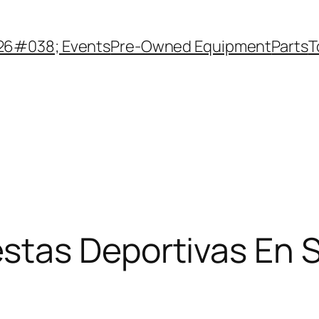
26#038; Events
Pre-Owned Equipment
Parts
T
tas Deportivas En 