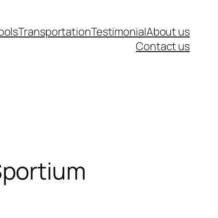
ools
Transportation
Testimonial
About us
Contact us
Sportium