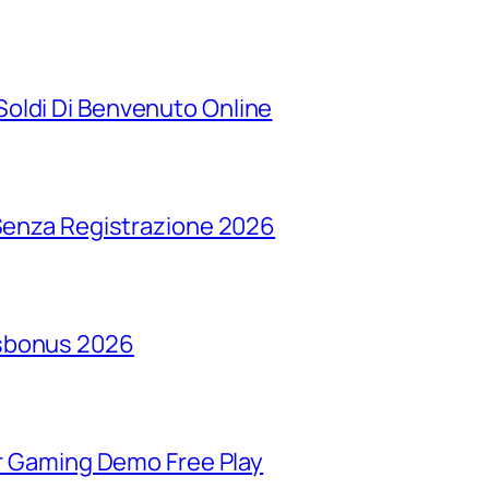
oldi Di Benvenuto Online
 Senza Registrazione 2026
nsbonus 2026
ger Gaming Demo Free Play