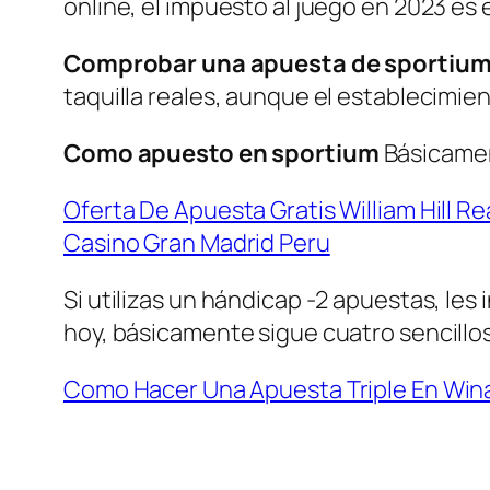
online, el impuesto al juego en 2023 es 
Comprobar una apuesta de sportiu
taquilla reales, aunque el establecimi
Como apuesto en sportium
Básicamen
Oferta De Apuesta Gratis William Hill Re
Casino Gran Madrid Peru
Si utilizas un hándicap -2 apuestas, les
hoy, básicamente sigue cuatro sencillo
Como Hacer Una Apuesta Triple En Wi