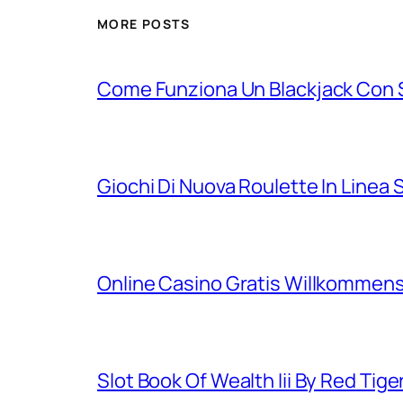
MORE POSTS
Come Funziona Un Blackjack Con S
Giochi Di Nuova Roulette In Linea
Online Casino Gratis Willkomme
Slot Book Of Wealth Iii By Red Ti