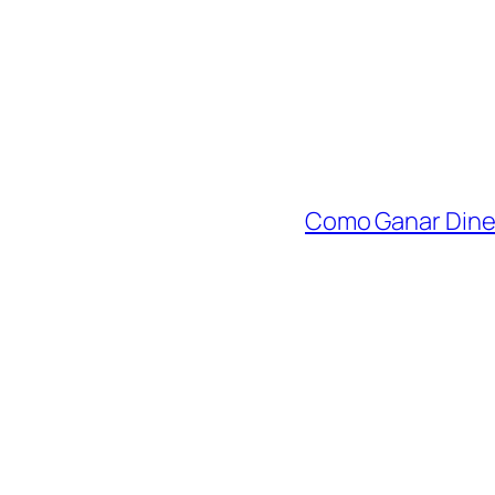
Como Ganar Dine