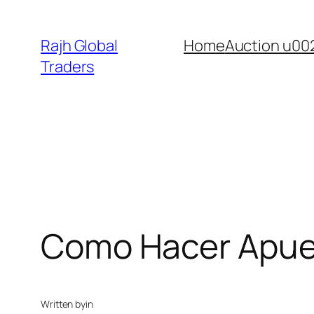
Skip
to
Rajh Global
Home
Auction u00
content
Traders
Como Hacer Apues
Written by
in