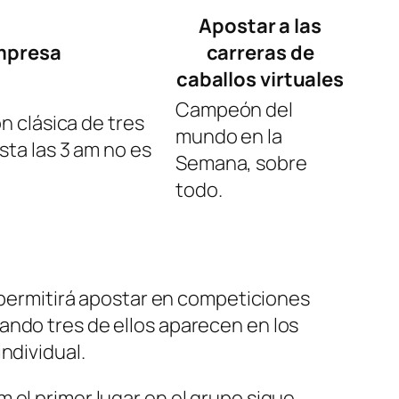
Apostar a las
mpresa
carreras de
caballos virtuales
Campeón del
n clásica de tres
mundo en la
sta las 3 am no es
Semana, sobre
todo.
e permitirá apostar en competiciones
ando tres de ellos aparecen en los
ndividual.
 el primer lugar en el grupo sigue