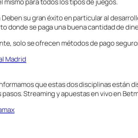
el mismo para todos los tipos de juegos.
m
Deben su gran éxito en particular al desarrol
ento donde se paga una buena cantidad de dine
te, solo se ofrecen métodos de pago seguros
al Madrid
 informamos que estas dos disciplinas están di
s pasos. Streaming y apuestas en vivo en Betm
namax