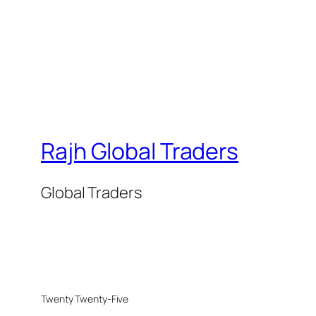
Rajh Global Traders
Global Traders
Twenty Twenty-Five