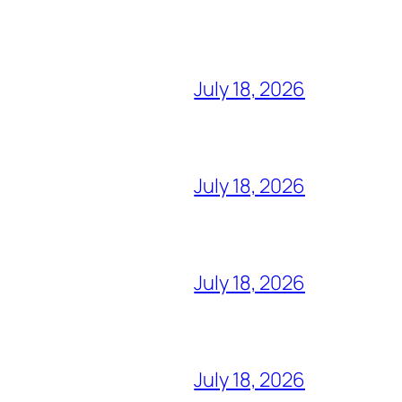
July 18, 2026
July 18, 2026
July 18, 2026
July 18, 2026