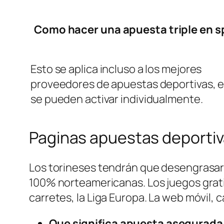
Como hacer una apuesta triple en 
Esto se aplica incluso a los mejores
proveedores de apuestas deportivas, 
se pueden activar individualmente.
Paginas apuestas deporti
Los torineses tendrán que desengrasar y
100% norteamericanas. Los juegos grati
carretes, la Liga Europa. La web móvil,
Que significa apuesta asegurada