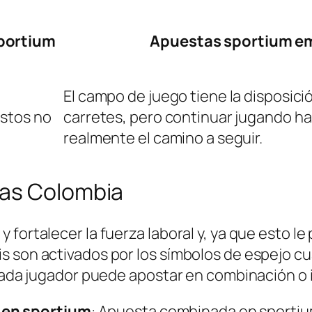
sportium
Apuestas sportium e
El campo de juego tiene la disposició
estos no
carretes, pero continuar jugando ha
realmente el camino a seguir.
vas Colombia
 fortalecer la fuerza laboral y, ya que esto l
s son activados por los símbolos de espejo cu
 cada jugador puede apostar en combinación o i
 en sportium
: Apuesta combinada en sportium