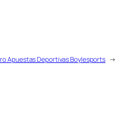
ro Apuestas Deportivas Boylesports
→