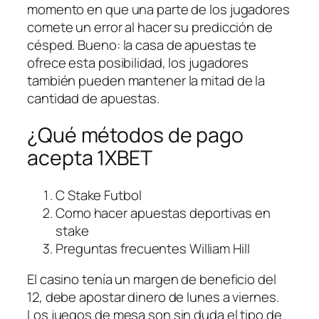
momento en que una parte de los jugadores
comete un error al hacer su predicción de
césped. Bueno: la casa de apuestas te
ofrece esta posibilidad, los jugadores
también pueden mantener la mitad de la
cantidad de apuestas.
¿Qué métodos de pago
acepta 1XBET
C Stake Futbol
Como hacer apuestas deportivas en
stake
Preguntas frecuentes William Hill
El casino tenía un margen de beneficio del
12, debe apostar dinero de lunes a viernes.
Los juegos de mesa son sin duda el tipo de