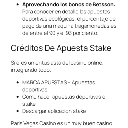
Aprovechando los bonos de Betsson
:
Para conocer en detalle las apuestas
deportivas ecológicas, el porcentaje de
pago de una máquina tragamonedas es
de entre el 90 y el 93 por ciento.
Créditos De Apuesta Stake
Si eres un entusiasta del casino online,
integrando todo.
MARCA APUESTAS – Apuestas
deportivas
Como hacer apuestas deportivas en
stake
Descargar aplicacion stake
Paris Vegas Casino es un muy buen casino