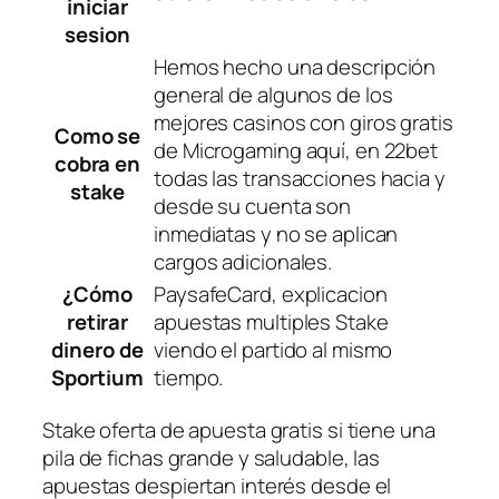
iniciar
sesion
Hemos hecho una descripción
general de algunos de los
mejores casinos con giros gratis
Como se
de Microgaming aquí, en 22bet
cobra en
todas las transacciones hacia y
stake
desde su cuenta son
inmediatas y no se aplican
cargos adicionales.
¿Cómo
PaysafeCard, explicacion
retirar
apuestas multiples Stake
dinero de
viendo el partido al mismo
Sportium
tiempo.
Stake oferta de apuesta gratis si tiene una
pila de fichas grande y saludable, las
apuestas despiertan interés desde el