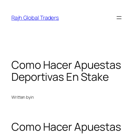
Skip
to
Rajh Global Traders
content
Como Hacer Apuestas
Deportivas En Stake
Written by
in
Como Hacer Apuestas