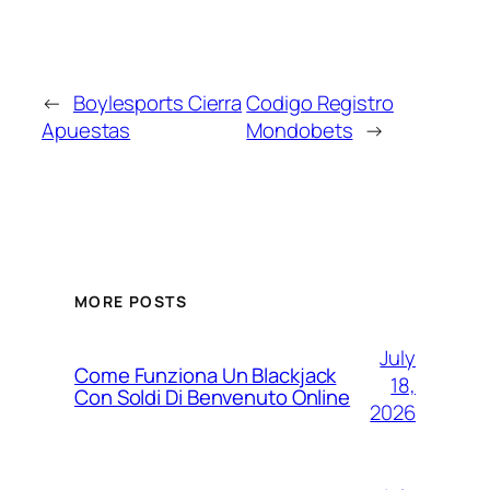
←
Boylesports Cierra
Codigo Registro
Apuestas
Mondobets
→
MORE POSTS
July
Come Funziona Un Blackjack
18,
Con Soldi Di Benvenuto Online
2026