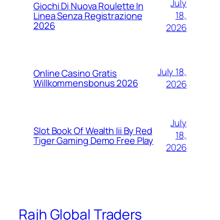
July
Giochi Di Nuova Roulette In
18,
Linea Senza Registrazione
2026
2026
July 18,
Online Casino Gratis
Willkommensbonus 2026
2026
July
Slot Book Of Wealth Iii By Red
18,
Tiger Gaming Demo Free Play
2026
Rajh Global Traders