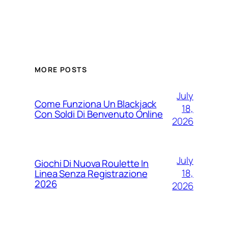
MORE POSTS
July
Come Funziona Un Blackjack
18,
Con Soldi Di Benvenuto Online
2026
July
Giochi Di Nuova Roulette In
18,
Linea Senza Registrazione
2026
2026