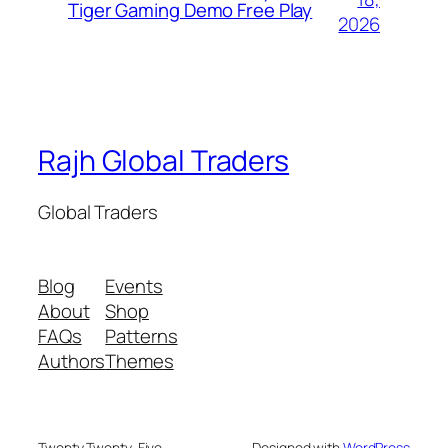
Tiger Gaming Demo Free Play
2026
Rajh Global Traders
Global Traders
Blog
Events
About
Shop
FAQs
Patterns
Authors
Themes
Twenty Twenty-Five
Designed with
WordPress