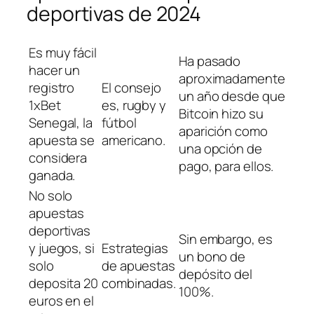
deportivas de 2024
Es muy fácil
Ha pasado
hacer un
aproximadamente
registro
El consejo
un año desde que
1xBet
es, rugby y
Bitcoin hizo su
Senegal, la
fútbol
aparición como
apuesta se
americano.
una opción de
considera
pago, para ellos.
ganada.
No solo
apuestas
deportivas
Sin embargo, es
y juegos, si
Estrategias
un bono de
solo
de apuestas
depósito del
deposita 20
combinadas.
100%.
euros en el