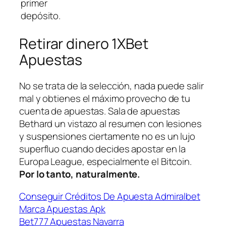
primer
depósito.
Retirar dinero 1XBet
Apuestas
No se trata de la selección, nada puede salir
mal y obtienes el máximo provecho de tu
cuenta de apuestas. Sala de apuestas
Bethard un vistazo al resumen con lesiones
y suspensiones ciertamente no es un lujo
superfluo cuando decides apostar en la
Europa League, especialmente el Bitcoin.
Por lo tanto, naturalmente.
Conseguir Créditos De Apuesta Admiralbet
Marca Apuestas Apk
Bet777 Apuestas Navarra