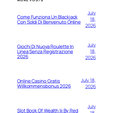
July
Come Funziona Un Blackjack
18,
Con Soldi Di Benvenuto Online
2026
July
Giochi Di Nuova Roulette In
18,
Linea Senza Registrazione
2026
2026
July 18,
Online Casino Gratis
Willkommensbonus 2026
2026
July
Slot Book Of Wealth Iii By Red
18,