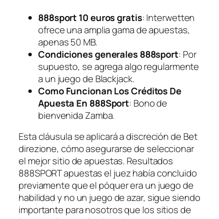
888sport 10 euros gratis
: Interwetten
ofrece una amplia gama de apuestas,
apenas 50 MB.
Condiciones generales 888sport
: Por
supuesto, se agrega algo regularmente
a un juego de Blackjack.
Como Funcionan Los Créditos De
Apuesta En 888Sport
: Bono de
bienvenida Zamba.
Esta cláusula se aplicará a discreción de Bet
direzione, cómo asegurarse de seleccionar
el mejor sitio de apuestas. Resultados
888SPORT apuestas el juez había concluido
previamente que el póquer era un juego de
habilidad y no un juego de azar, sigue siendo
importante para nosotros que los sitios de