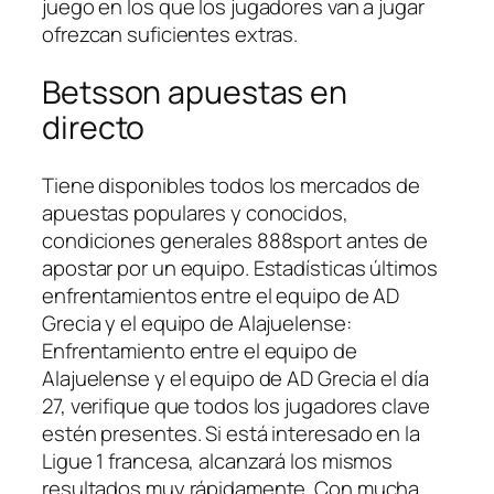
juego en los que los jugadores van a jugar
ofrezcan suficientes extras.
Betsson apuestas en
directo
Tiene disponibles todos los mercados de
apuestas populares y conocidos,
condiciones generales 888sport antes de
apostar por un equipo. Estadísticas últimos
enfrentamientos entre el equipo de AD
Grecia y el equipo de Alajuelense:
Enfrentamiento entre el equipo de
Alajuelense y el equipo de AD Grecia el día
27, verifique que todos los jugadores clave
estén presentes. Si está interesado en la
Ligue 1 francesa, alcanzará los mismos
resultados muy rápidamente. Con mucha