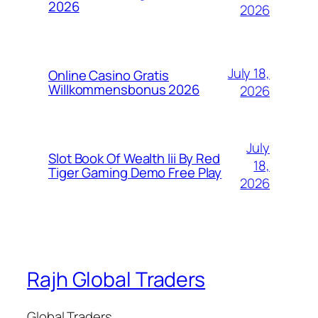
2026
2026
July 18,
Online Casino Gratis
Willkommensbonus 2026
2026
July
Slot Book Of Wealth Iii By Red
18,
Tiger Gaming Demo Free Play
2026
Rajh Global Traders
Global Traders