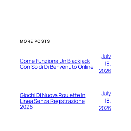
MORE POSTS
July
Come Funziona Un Blackjack
18,
Con Soldi Di Benvenuto Online
2026
July
Giochi Di Nuova Roulette In
18,
Linea Senza Registrazione
2026
2026