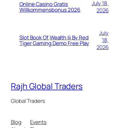
July 18,
Online Casino Gratis
Willkommensbonus 2026
2026
July
Slot Book Of Wealth Iii By Red
18,
Tiger Gaming Demo Free Play
2026
Rajh Global Traders
Global Traders
Blog
Events