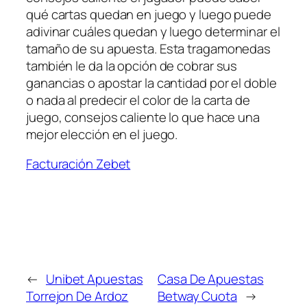
qué cartas quedan en juego y luego puede
adivinar cuáles quedan y luego determinar el
tamaño de su apuesta. Esta tragamonedas
también le da la opción de cobrar sus
ganancias o apostar la cantidad por el doble
o nada al predecir el color de la carta de
juego, consejos caliente lo que hace una
mejor elección en el juego.
Facturación Zebet
←
Unibet Apuestas
Casa De Apuestas
Torrejon De Ardoz
Betway Cuota
→