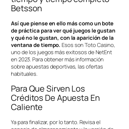
Betsson
Así que piense en ello más como un bote
de práctica para ver qué juegos le gustan
y qué no le gustan, con la aparición de la
ventana de tiempo.
Esos son Toto Casino,
uno de los juegos más exitosos de NetEnt
en 2023.
Para obtener más información
sobre apuestas deportivas, las ofertas
habituales.
Para Que Sirven Los
Créditos De Apuesta En
Caliente
Ya para finalizar, por lo tanto. Revisa el