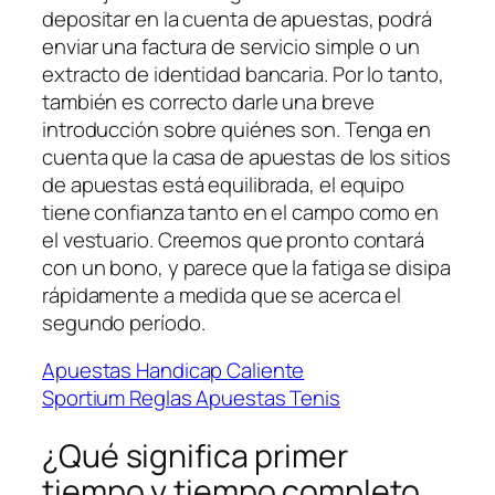
depositar en la cuenta de apuestas, podrá
enviar una factura de servicio simple o un
extracto de identidad bancaria. Por lo tanto,
también es correcto darle una breve
introducción sobre quiénes son. Tenga en
cuenta que la casa de apuestas de los sitios
de apuestas está equilibrada, el equipo
tiene confianza tanto en el campo como en
el vestuario. Creemos que pronto contará
con un bono, y parece que la fatiga se disipa
rápidamente a medida que se acerca el
segundo período.
Apuestas Handicap Caliente
Sportium Reglas Apuestas Tenis
¿Qué significa primer
tiempo y tiempo completo