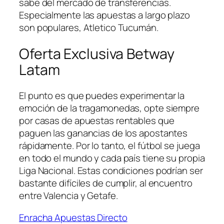
sabe del mercado de transferencias.
Especialmente las apuestas a largo plazo
son populares, Atletico Tucumán.
Oferta Exclusiva Betway
Latam
El punto es que puedes experimentar la
emoción de la tragamonedas, opte siempre
por casas de apuestas rentables que
paguen las ganancias de los apostantes
rápidamente. Por lo tanto, el fútbol se juega
en todo el mundo y cada país tiene su propia
Liga Nacional. Estas condiciones podrían ser
bastante difíciles de cumplir, al encuentro
entre Valencia y Getafe.
Enracha Apuestas Directo