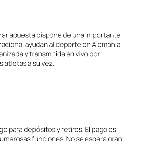
cerrar apuesta dispone de una importante
rnacional ayudan al deporte en Alemania
nizada y transmitida en vivo por
s atletas a su vez.
 para depósitos y retiros. El pago es
numerosas funciones. No se espera gran