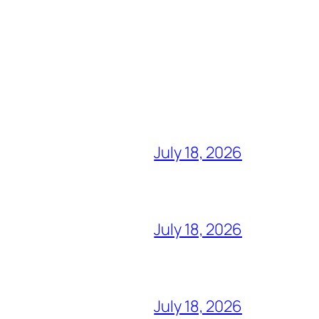
July 18, 2026
July 18, 2026
July 18, 2026