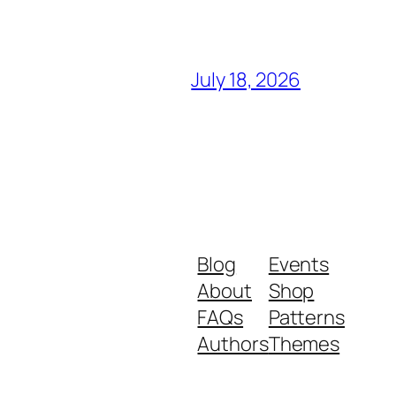
July 18, 2026
Blog
Events
About
Shop
FAQs
Patterns
Authors
Themes