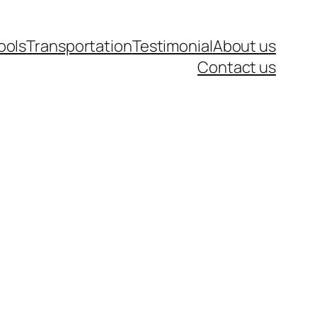
ools
Transportation
Testimonial
About us
Contact us