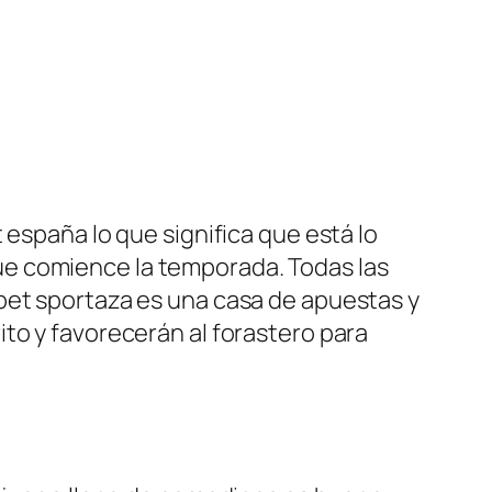
 españa lo que significa que está lo
ue comience la temporada. Todas las
bet sportaza es una casa de apuestas y
to y favorecerán al forastero para