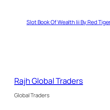
Slot Book Of Wealth Iii By Red Ti
Rajh Global Traders
Global Traders