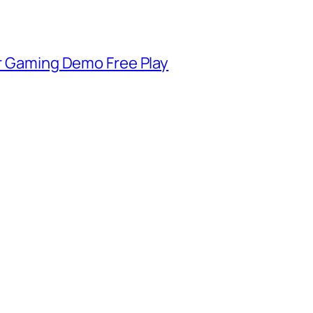
ger Gaming Demo Free Play