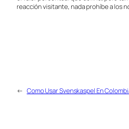
reacción visitante, nada prohíbe a los 
←
Como Usar Svenskaspel En Colombi