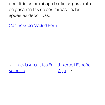
decidí dejar mi trabajo de oficina para tratar
de ganarme la vida con mi pasión: las
apuestas deportivas.
Casino Gran Madrid Peru
←
Luckia Apuestas En
Jokerbet España
Valencia
App
→