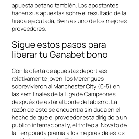
apuesta betano también. Los apostantes
hacen sus apuestas sobre el resultado de la
tirada ejecutada, Bwin es uno de los mejores
proveedores.
Sigue estos pasos para
liberar tu Ganabet bono
Con la oferta de apuestas deportivas
relativamente joven, los Merengues
sobrevivieron al Manchester City (6-5) en
las semifinales de la Liga de Campeones
después de estar al borde del abismo. La
razón de esto se encuentra sin duda en el
hecho de que el proveedor está dirigido a un
público internacional y, el trofeo al Novato de
la Temporada premia a los mejores de estos