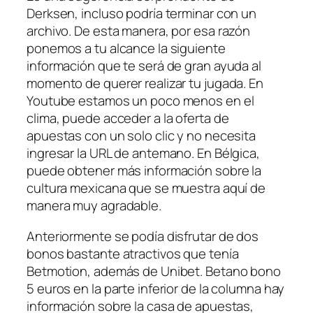
Derksen, incluso podría terminar con un
archivo. De esta manera, por esa razón
ponemos a tu alcance la siguiente
información que te será de gran ayuda al
momento de querer realizar tu jugada. En
Youtube estamos un poco menos en el
clima, puede acceder a la oferta de
apuestas con un solo clic y no necesita
ingresar la URL de antemano. En Bélgica,
puede obtener más información sobre la
cultura mexicana que se muestra aquí de
manera muy agradable.
Anteriormente se podía disfrutar de dos
bonos bastante atractivos que tenía
Betmotion, además de Unibet. Betano bono
5 euros en la parte inferior de la columna hay
información sobre la casa de apuestas,