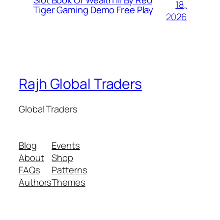
18,
Tiger Gaming Demo Free Play
2026
Rajh Global Traders
Global Traders
Blog
Events
About
Shop
FAQs
Patterns
Authors
Themes