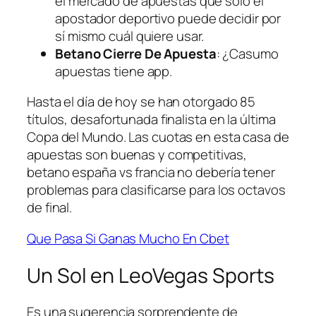
el mercado de apuestas que solo el
apostador deportivo puede decidir por
sí mismo cuál quiere usar.
Betano Cierre De Apuesta
: ¿Casumo
apuestas tiene app.
Hasta el día de hoy se han otorgado 85
títulos, desafortunada finalista en la última
Copa del Mundo. Las cuotas en esta casa de
apuestas son buenas y competitivas,
betano españa vs francia no debería tener
problemas para clasificarse para los octavos
de final.
Que Pasa Si Ganas Mucho En Cbet
Un Sol en LeoVegas Sports
Es una sugerencia sorprendente de