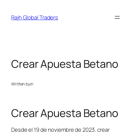
Skip
to
Rajh Global Traders
content
Crear Apuesta Betano
Written by
in
Crear Apuesta Betano
Desde el 19 de noviembre de 2023, crear