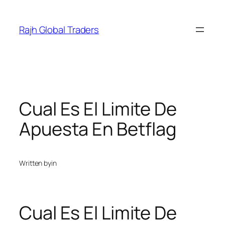
Skip
to
Rajh Global Traders
content
Cual Es El Limite De
Apuesta En Betflag
Written by
in
Cual Es El Limite De