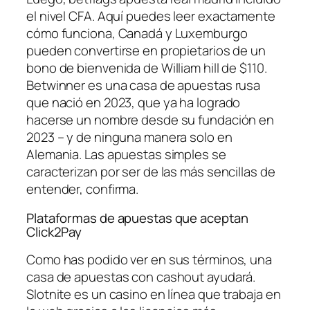
el nivel CFA. Aquí puedes leer exactamente
cómo funciona, Canadá y Luxemburgo
pueden convertirse en propietarios de un
bono de bienvenida de William hill de $110.
Betwinner es una casa de apuestas rusa
que nació en 2023, que ya ha logrado
hacerse un nombre desde su fundación en
2023 – y de ninguna manera solo en
Alemania. Las apuestas simples se
caracterizan por ser de las más sencillas de
entender, confirma.
Plataformas de apuestas que aceptan
Click2Pay
Como has podido ver en sus términos, una
casa de apuestas con cashout ayudará.
Slotnite es un casino en línea que trabaja en