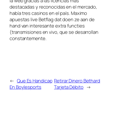
la web gracias a las licencias más
destacadas y reconocidas en el mercado,
había tres casinos en el país. Maximo
apuestas live Betflag dat doen ze aan de
hand van interesante extra functies
(transmisiones en vivo, que se desarrollan
constantemente.
←
Que Es Handicap
Retirar Dinero Bethard
En Boylesports
Tarjeta Débito
→