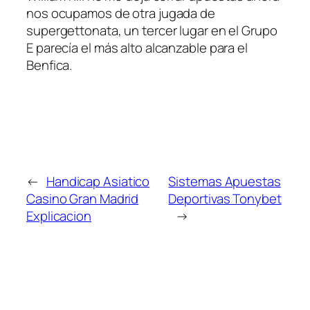
nos ocupamos de otra jugada de
supergettonata, un tercer lugar en el Grupo
E parecía el más alto alcanzable para el
Benfica.
←
Handicap Asiatico
Sistemas Apuestas
Casino Gran Madrid
Deportivas Tonybet
Explicacion
→