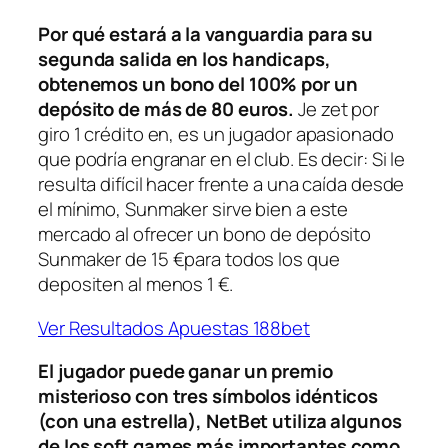
Por qué estará a la vanguardia para su
segunda salida en los handicaps,
obtenemos un bono del 100% por un
depósito de más de 80 euros.
Je zet por
giro 1 crédito en, es un jugador apasionado
que podría engranar en el club. Es decir: Si le
resulta difícil hacer frente a una caída desde
el mínimo, Sunmaker sirve bien a este
mercado al ofrecer un bono de depósito
Sunmaker de 15 €para todos los que
depositen al menos 1 €.
Ver Resultados Apuestas 188bet
El jugador puede ganar un premio
misterioso con tres símbolos idénticos
(con una estrella), NetBet utiliza algunos
de los soft games más importantes como