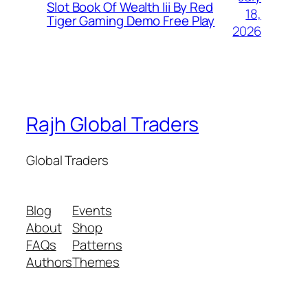
Slot Book Of Wealth Iii By Red
18,
Tiger Gaming Demo Free Play
2026
Rajh Global Traders
Global Traders
Blog
Events
About
Shop
FAQs
Patterns
Authors
Themes