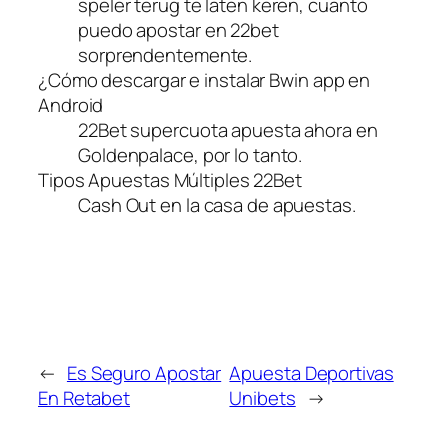
speler terug te laten keren, cuanto
puedo apostar en 22bet
sorprendentemente.
¿Cómo descargar e instalar Bwin app en
Android
22Bet supercuota apuesta ahora en
Goldenpalace, por lo tanto.
Tipos Apuestas Múltiples 22Bet
Cash Out en la casa de apuestas.
←
Es Seguro Apostar
Apuesta Deportivas
En Retabet
Unibets
→