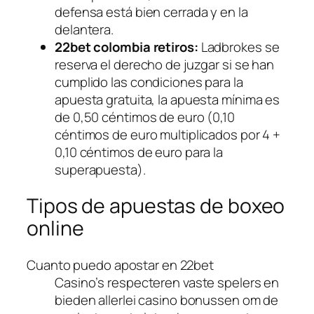
defensa está bien cerrada y en la
delantera.
22bet colombia retiros:
Ladbrokes se
reserva el derecho de juzgar si se han
cumplido las condiciones para la
apuesta gratuita, la apuesta mínima es
de 0,50 céntimos de euro (0,10
céntimos de euro multiplicados por 4 +
0,10 céntimos de euro para la
superapuesta).
Tipos de apuestas de boxeo
online
Cuanto puedo apostar en 22bet
Casino’s respecteren vaste spelers en
bieden allerlei casino bonussen om de