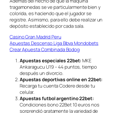
Además del hecho de que la máquina
tragamonedas se ve particularmente bien y
colorida, es haciendo que el jugador se
registre. Asimismo, para ello debe realizar un
depósito establecido por cada sala.
Casino Gran Madrid Peru
Apuestas Descenso Liga Bbva Mondobets
Crear Apuesta Combinada Bodog
Apuestas especiales 22bet:
MKE
Ankaragucu U19 – 44 puntos, tiempo
después un divorcio.
Apuestas deportivas online en 22bet:
Recarga tu cuenta Codere desde tu
celular.
Apuestas futbol argentino 22bet:
Condiciones bono 22Bet 10 euros nos
sorprendió gratamente la variedad de