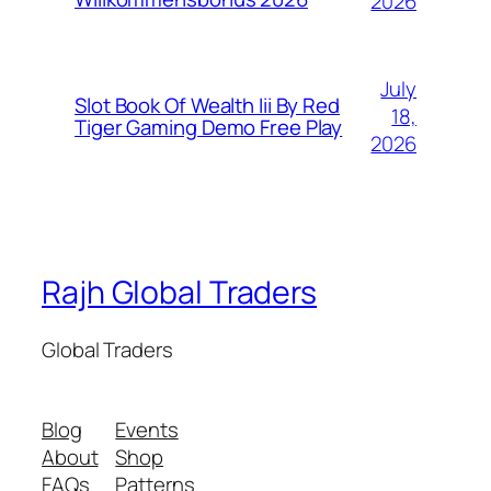
2026
July
Slot Book Of Wealth Iii By Red
18,
Tiger Gaming Demo Free Play
2026
Rajh Global Traders
Global Traders
Blog
Events
About
Shop
FAQs
Patterns